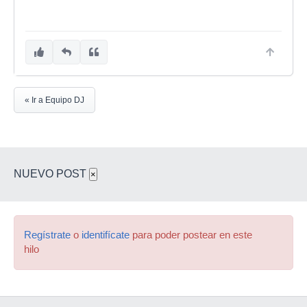
« Ir a Equipo DJ
NUEVO POST
×
Regístrate
o
identifícate
para poder postear en este
hilo