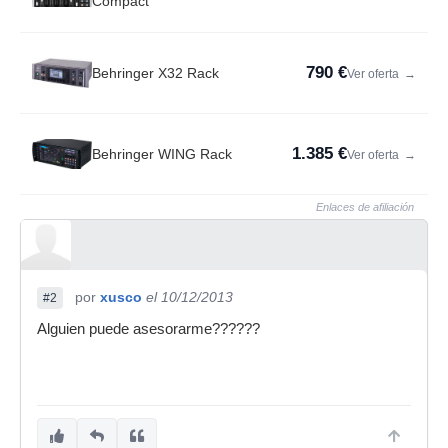
Compact
790 €
Behringer X32 Rack
Ver oferta
→
1.385 €
Behringer WING Rack
Ver oferta
→
Enlaces de afiliación
por
xusco
el 10/12/2013
#2
Alguien puede asesorarme??????