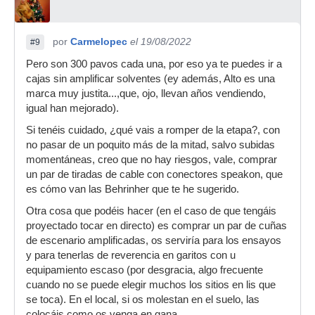
por
Carmelopec
el 19/08/2022
#9
Pero son 300 pavos cada una, por eso ya te puedes ir a
cajas sin amplificar solventes (ey además, Alto es una
marca muy justita...,que, ojo, llevan años vendiendo,
igual han mejorado).
Si tenéis cuidado, ¿qué vais a romper de la etapa?, con
no pasar de un poquito más de la mitad, salvo subidas
momentáneas, creo que no hay riesgos, vale, comprar
un par de tiradas de cable con conectores speakon, que
es cómo van las Behrinher que te he sugerido.
Otra cosa que podéis hacer (en el caso de que tengáis
proyectado tocar en directo) es comprar un par de cuñas
de escenario amplificadas, os serviría para los ensayos
y para tenerlas de reverencia en garitos con u
equipamiento escaso (por desgracia, algo frecuente
cuando no se puede elegir muchos los sitios en lis que
se toca). En el local, si os molestan en el suelo, las
colocáis como os venga en gana.