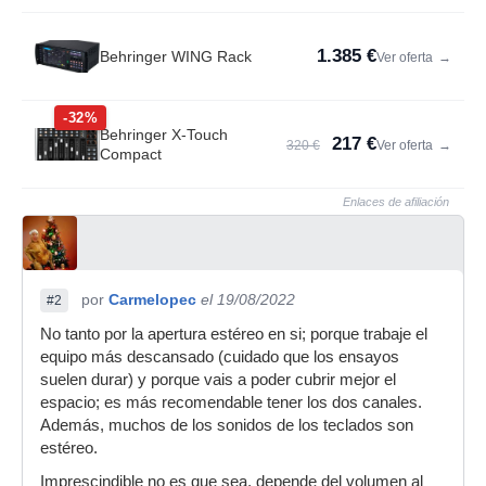
1.385 €
Behringer WING Rack
Ver oferta
→
-32%
Behringer X-Touch
217 €
320 €
Ver oferta
→
Compact
Enlaces de afiliación
por
Carmelopec
el 19/08/2022
#2
No tanto por la apertura estéreo en si; porque trabaje el
equipo más descansado (cuidado que los ensayos
suelen durar) y porque vais a poder cubrir mejor el
espacio; es más recomendable tener los dos canales.
Además, muchos de los sonidos de los teclados son
estéreo.
Imprescindible no es que sea, depende del volumen al