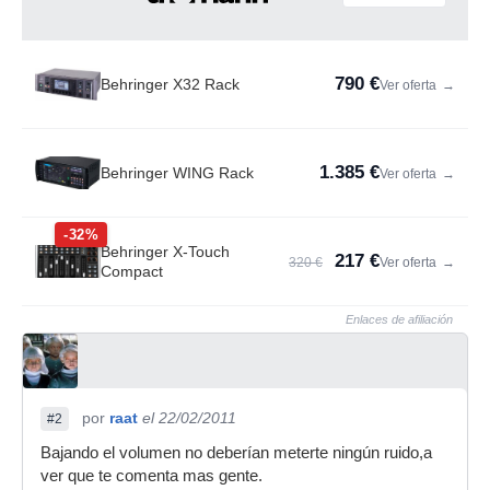
790 €
Behringer X32 Rack
Ver oferta
→
1.385 €
Behringer WING Rack
Ver oferta
→
-32%
Behringer X-Touch
217 €
320 €
Ver oferta
→
Compact
Enlaces de afiliación
por
raat
el 22/02/2011
#2
Bajando el volumen no deberían meterte ningún ruido,a
ver que te comenta mas gente.