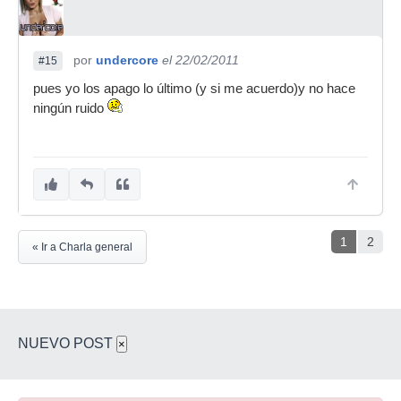
por
undercore
el 22/02/2011
#15
pues yo los apago lo último (y si me acuerdo)y no hace
ningún ruido
1
2
« Ir a Charla general
NUEVO POST
×