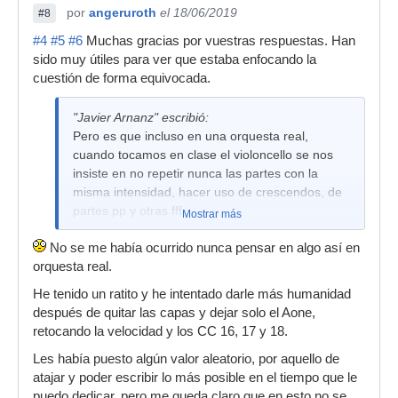
por
angeruroth
el 18/06/2019
#8
#4
#5
#6
Muchas gracias por vuestras respuestas. Han
sido muy útiles para ver que estaba enfocando la
cuestión de forma equivocada.
"Javier Arnanz" escribió:
Pero es que incluso en una orquesta real,
cuando tocamos en clase el violoncello se nos
insiste en no repetir nunca las partes con la
misma intensidad, hacer uso de crescendos, de
partes pp y otras fff.
Mostrar más
No se me había ocurrido nunca pensar en algo así en
orquesta real.
He tenido un ratito y he intentado darle más humanidad
después de quitar las capas y dejar solo el Aone,
retocando la velocidad y los CC 16, 17 y 18.
Les había puesto algún valor aleatorio, por aquello de
atajar y poder escribir lo más posible en el tiempo que le
puedo dedicar, pero me queda claro que en esto no se