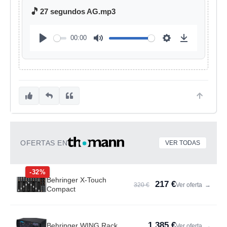
🎵
27 segundos AG.mp3
00:00
OFERTAS EN
VER TODAS
-32%
Behringer X-Touch
217 €
320 €
Ver oferta
→
Compact
1.385 €
Behringer WING Rack
Ver oferta
→