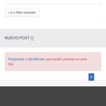
« Ir a Taller orquestal
NUEVO POST
×
Regístrate
o
identifícate
para poder postear en este
hilo
X
© 2026
Hispasonic
Sonic Network
Vende tu equipo
Quiénes somos
Avisos legales
Contacto