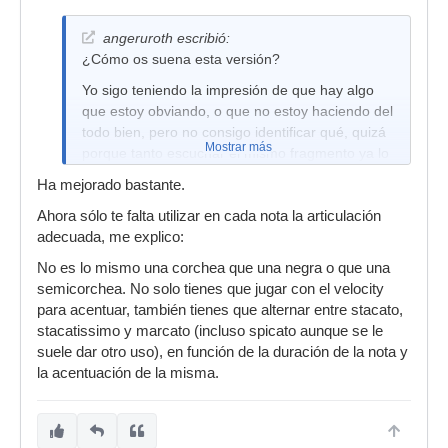
angeruroth escribió:
¿Cómo os suena esta versión?
Yo sigo teniendo la impresión de que hay algo
que estoy obviando, o que no estoy haciendo del
todo bien, pero no consigo identificar qué, quizá
Mostrar más
porque tanto escuchar el mismo fragmento ya lo
oigo más dentro de mi cabeza que con los
Ha mejorado bastante.
oidos..
Ahora sólo te falta utilizar en cada nota la articulación
adecuada, me explico:
No es lo mismo una corchea que una negra o que una
semicorchea. No solo tienes que jugar con el velocity
para acentuar, también tienes que alternar entre stacato,
stacatissimo y marcato (incluso spicato aunque se le
suele dar otro uso), en función de la duración de la nota y
la acentuación de la misma.