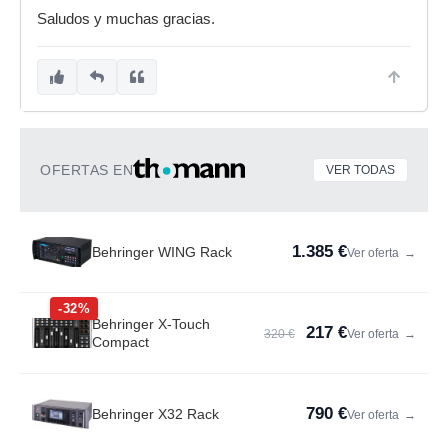
Saludos y muchas gracias.
OFERTAS EN
VER TODAS
1.385 €
Behringer WING Rack
Ver oferta
→
-32%
Behringer X-Touch
217 €
320 €
Ver oferta
→
Compact
790 €
Behringer X32 Rack
Ver oferta
→