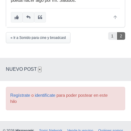
pueda hacer algo por mí. Saludos.
1
2
« Ir a Sonido para cine y broadcast
NUEVO POST
×
Regístrate
o
identifícate
para poder postear en este
hilo
© 2026
Hispasonic
Sonic Network
Vende tu equipo
Quiénes somos