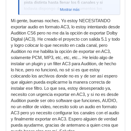
pista distinta hasta llenar los 6 canales y si
todavia dispongo de mas instrumentos los
Mostrar más
reparto, una vez tengo montado esto y
Mi gente, buenas noches. Yo estoy NECESITANDO
compruebo como suena en los 6 altavoces lo
exportar audio en formato AC3, lo estoy intentando desde
convierto desde el mismo programa a formato
Audition CS6 pero no me da la opción de exportar Dolby
AC3, luego lo monto en un DVD y ya tengo un
Digital (AC3). He creado el proyecto con salida 5.1 y todo
DVD de musica en 5.1 como dios manda.
y logro colocar lo que necesito en cada canal, pero
Audition no me habilita la opción de exportar en AC3,
solamente PCM, MP3, etc, etc, etc... He leído algo de
instalar un plugin y un filter AC3 para Audition, de hecho
lo hice, pero no funcionó, no sé si es que estoy
colocando los archivos donde no es y de ser así espero
que alguien pueda explicarme la manera correcta de
instalar ese filtro. Lo que sea, estoy desesperado ya,
necesito con urgencia exportar en AC3, y si no es desde
Audition puede ser otro software que funciones, AUDIO,
no un editor de video, necesito solo un audio en formato
AC3 pero yo necesito configurar los canales con el audio
y finalmente exportar en AC3. Espero alguien de verdad
pueda ayudarme, gracias de antemano a quien crea que