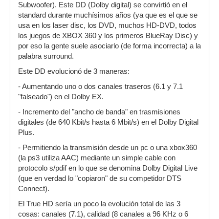
Subwoofer). Este DD (Dolby digital) se convirtió en el
standard durante muchísimos años (ya que es el que se
usa en los laser disc, los DVD, muchos HD-DVD, todos
los juegos de XBOX 360 y los primeros BlueRay Disc) y
por eso la gente suele asociarlo (de forma incorrecta) a la
palabra surround.
Este DD evolucionó de 3 maneras:
- Aumentando uno o dos canales traseros (6.1 y 7.1
"falseado") en el Dolby EX.
- Incremento del "ancho de banda" en trasmisiones
digitales (de 640 Kbit/s hasta 6 Mbit/s) en el Dolby Digital
Plus.
- Permitiendo la transmisión desde un pc o una xbox360
(la ps3 utiliza AAC) mediante un simple cable con
protocolo s/pdif en lo que se denomina Dolby Digital Live
(que en verdad lo "copiaron" de su competidor DTS
Connect).
El True HD sería un poco la evolución total de las 3
cosas: canales (7.1), calidad (8 canales a 96 KHz o 6