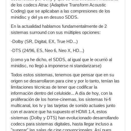
de los codecs Atrac (Adaptive Transform Acoustic
Coding) que se aplicaban a las compresiones de los
minidisc y del ya en desuso SDDS.
En la actualidad hablamos fundamentalmente de 2
sistemas surround con sus múltiples opciones:
-Dolby (SR, Digital, EX, True HD...)
-DTS (24/96, ES, Neo 6, Neo X, HD...)
(como ya he dicho, el SDDS, al igual que le ocurrió al
minidisc, no llegó a imponerse ni standarizarse)
Todos estos sistemas, tenemos que pensar que en su
origen se desarrollaron para cine y por lo tanto, tenían las
limitaciones técnicas de tener que codificar la
información dentro del celuloide... A día de hoy, con la
proliferación de los home-cinemas, los sistemas hi-fi
multicanal, los tv y las tarjetas de sonido actuales junto
con el avance que ha supuesto el HDMI 1.4, estos
sistemas (Dolby y DTS) han evolucionado desarrollando
codecs para sistemas digitales, hasta llegar incluso a
"superar" las salas de cine convencionales. Así pues,