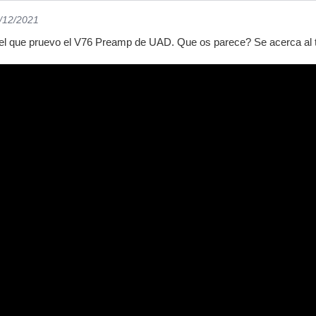
6/12/2021
el que pruevo el V76 Preamp de UAD. Que os parece? Se acerca al to