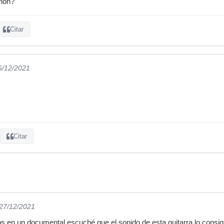
nnon?
Citar
6/12/2021
Citar
 27/12/2021
 en un documental escuché que el sonido de esta guitarra lo consigu