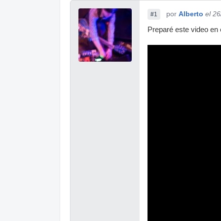
por
Alberto
el 2
#1
Preparé este video en 