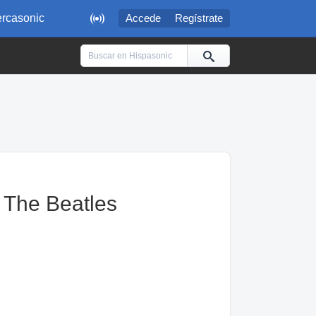

rcasonic
Accede
Regístrate
| The Beatles