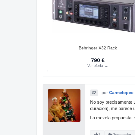
Behringer X32 Rack
790 €
Ver oferta
→
por
Carmelopec
#2
No soy precisamente un
duración), me parece 
La mezcla propuesta, 
1
Responder