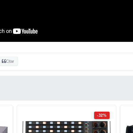
Citar
-32%