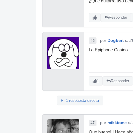
¿Que guitarra uso Le
Responder
por
Dogbert
el 2
#6
La Epiphone Casino.
1
Responder
1 respuesta directa
por
mikkiome
el
#7
Que bueno!!! Hace años