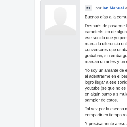
por
Ian Manuel
e
#1
Buenos días a la comu
Después de pasarme la
característico de algu
ese sonido que yo per
marca la diferencia ent
conversores que usaban
grababan, sin embargo
marcan un antes y un
Yo soy un amante de e
al adentrarme en el b
logro llegar a ese son
youtube (se que no es
en algún punto a simul
sampler de estos.
Tal vez por la escena 
compartir en tiempo re
Y precisamente a eso a