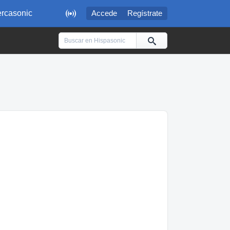

rcasonic
Accede
Regístrate