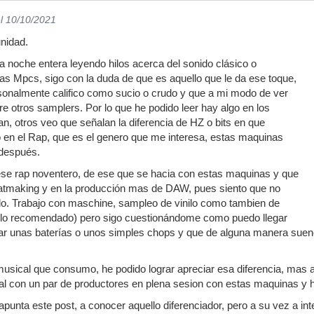
l 10/10/2021
nidad.
 noche entera leyendo hilos acerca del sonido clásico o
nas Mpcs, sigo con la duda de que es aquello que le da ese toque,
sonalmente califico como sucio o crudo y que a mi modo de ver
re otros samplers. Por lo que he podido leer hay algo en los
, otros veo que señalan la diferencia de HZ o bits en que
 en el Rap, que es el genero que me interesa, estas maquinas
 después.
se rap noventero, de ese que se hacia con estas maquinas y que
eatmaking y en la producción mas de DAW, pues siento que no
ido. Trabajo con maschine, sampleo de vinilo como tambien de
 lo recomendado) pero sigo cuestionándome como puedo llegar
ar unas baterías o unos simples chops y que de alguna manera suene
musical que consumo, he podido lograr apreciar esa diferencia, mas 
al con un par de productores en plena sesion con estas maquinas y he 
punta este post, a conocer aquello diferenciador, pero a su vez a i