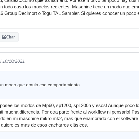
ad, calidez...como quieras llamarlo. Por ese motivo tampoco hay 
en todo caso los modelos recientes. Maschine tiene un modo que e
16 Group Decimort o Togu TAL Sampler. Si quieres conocer un poco e
Citar
l 10/10/2021
:
 un modo que emula ese comportamiento
posee los modos de Mp60, sp1200, sp1200h y esos! Aunque poco los h
ti mucha diferencia. Por otra parte frente al workflow ni pensarlo! P
odo en mi maschine mikro mk2, mas que enamorado con el software y 
 quiero es mas de esos cacharros clásicos.