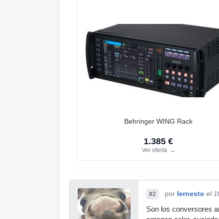
Behringer WING Rack
1.385 €
Ver oferta
→
por
Iernesto
el 
#2
Son los conversores an