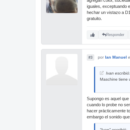
agregan color, sucied
iguales, exceptuando 
hechar un vistazo a D
gratuito.
Responder
por
Ian Manuel
e
#3
Ivan escribió
Maschine tiene
Supongo es aquel que 
cuando lo probe no sen
hacer prácticamente t
embargo el sonido que
"Ivan" escribió: