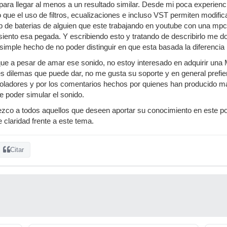
para llegar al menos a un resultado similar. Desde mi poca experienc
que el uso de filtros, ecualizaciones e incluso VST permiten modifica
p de baterias de alguien que este trabajando en youtube con una mp
 siento esa pegada. Y escribiendo esto y tratando de describirlo me 
l simple hecho de no poder distinguir en que esta basada la diferenc
que a pesar de amar ese sonido, no estoy interesado en adquirir un
es dilemas que puede dar, no me gusta su soporte y en general prefie
roladores y por los comentarios hechos por quienes han producido m
e poder simular el sonido.
zco a todos aquellos que deseen aportar su conocimiento en este po
 claridad frente a este tema.
Citar