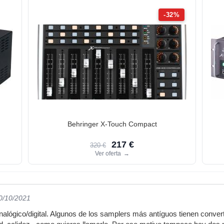
-32%
Behringer X-Touch Compact
217 €
320 €
Ver oferta
→
10/10/2021
alógico/digital. Algunos de los samplers más antíguos tienen converti