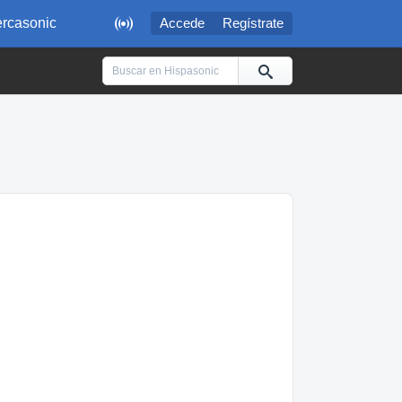

rcasonic
Accede
Regístrate