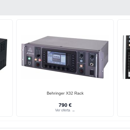
Behringer X32 Rack
790 €
Ver oferta
→