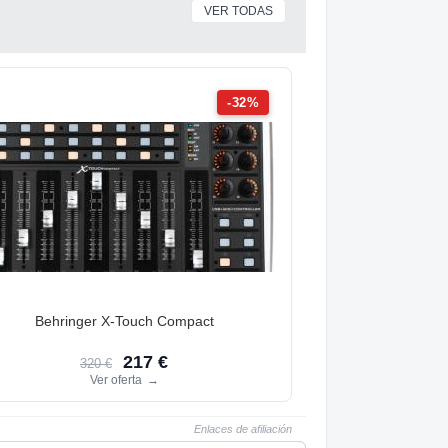
VER TODAS
-32%
Behringer X-Touch Compact
217 €
320 €
Ver oferta
→
Enlaces de afiliación