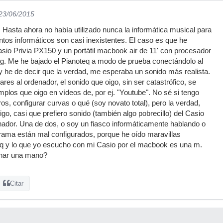
 23/06/2015
 Hasta ahora no había utilizado nunca la informática musical para
ntos informáticos son casi inexistentes. El caso es que he
asio Privia PX150 y un portátil macbook air de 11' con procesador
ig. Me he bajado el Pianoteq a modo de prueba conectándolo al
y he de decir que la verdad, me esperaba un sonido más realista.
res al ordenador, el sonido que oigo, sin ser catastrófico, se
mplos que oigo en vídeos de, por ej. "Youtube". No sé si tengo
os, configurar curvas o qué (soy novato total), pero la verdad,
go, casi que prefiero sonido (también algo pobrecillo) del Casio
nador. Una de dos, o soy un fiasco informáticamente hablando o
rama están mal configurados, porque he oído maravillas
eq y lo que yo escucho con mi Casio por el macbook es una m.
char una mano?
Citar