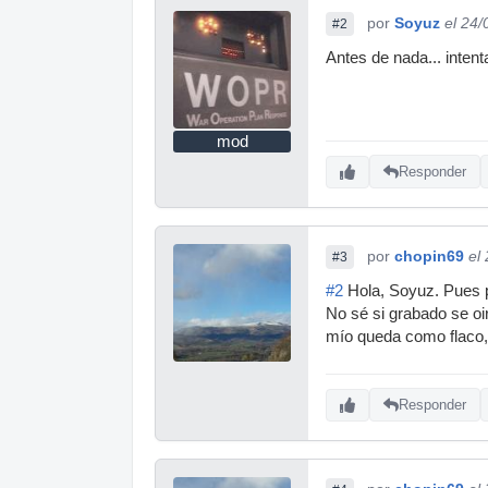
por
Soyuz
el 24
#2
Antes de nada... inten
mod
Responder
por
chopin69
el
#3
#2
Hola, Soyuz. Pues po
No sé si grabado se oi
mío queda como flaco, 
Responder