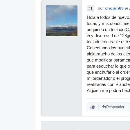
por
chopin69
el
#1
Hola a todos de nuevo.
tocar, y mis conocimie
adquirido un teclado C
i5 y disco ssd de 128g
teclado con cable usb 
Conectando los auricula
aleja mucho de los eje
que modificar parámetr
para escuchar lo que oi
que enchufarlo al orde
mi ordenador o el prog
realizadas con Pianot
Alguien me podría he
Responder