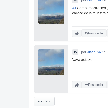
por
chopin69
el
#4
#3
Como "electrónico", 
calidad de la muestra
Responder
por
chopin69
el
#5
Vaya exitazo.
Responder
« Ir a Mac