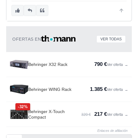
OFERTAS EN
VER TODAS
790 €
Behringer X32 Rack
Ver oferta
→
1.385 €
Behringer WING Rack
Ver oferta
→
-32%
Behringer X-Touch
217 €
320 €
Ver oferta
→
Compact
Enlaces de afiliación