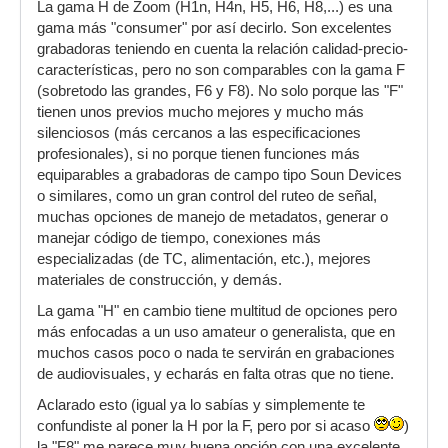
La gama H de Zoom (H1n, H4n, H5, H6, H8,...) es una
gama más "consumer" por así decirlo. Son excelentes
grabadoras teniendo en cuenta la relación calidad-precio-
características, pero no son comparables con la gama F
(sobretodo las grandes, F6 y F8). No solo porque las "F"
tienen unos previos mucho mejores y mucho más
silenciosos (más cercanos a las especificaciones
profesionales), si no porque tienen funciones más
equiparables a grabadoras de campo tipo Soun Devices
o similares, como un gran control del ruteo de señal,
muchas opciones de manejo de metadatos, generar o
manejar código de tiempo, conexiones más
especializadas (de TC, alimentación, etc.), mejores
materiales de construcción, y demás.
La gama "H" en cambio tiene multitud de opciones pero
más enfocadas a un uso amateur o generalista, que en
muchos casos poco o nada te servirán en grabaciones
de audiovisuales, y echarás en falta otras que no tiene.
Aclarado esto (igual ya lo sabías y simplemente te
confundiste al poner la H por la F, pero por si acaso
)
la "F8" me parece muy buena opción con una excelente