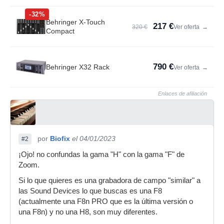
-32%
Behringer X-Touch
217 €
320 €
Ver oferta
→
Compact
790 €
Behringer X32 Rack
Ver oferta
→
Enlaces de afiliación
por
Biofix
el 04/01/2023
#2
¡Ojo! no confundas la gama "H" con la gama "F" de
Zoom.
Si lo que quieres es una grabadora de campo "similar" a
las Sound Devices lo que buscas es una F8
(actualmente una F8n PRO que es la última versión o
una F8n) y no una H8, son muy diferentes.