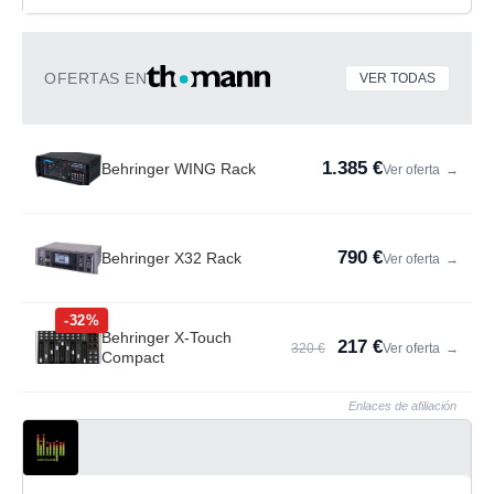
OFERTAS EN
VER TODAS
1.385 €
Behringer WING Rack
Ver oferta
→
790 €
Behringer X32 Rack
Ver oferta
→
-32%
Behringer X-Touch
217 €
320 €
Ver oferta
→
Compact
Enlaces de afiliación