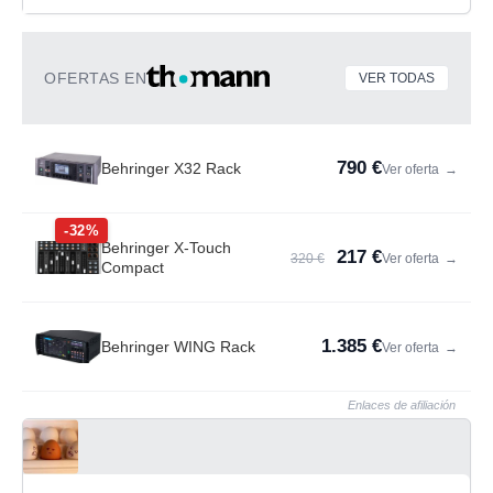
OFERTAS EN
VER TODAS
790 €
Behringer X32 Rack
Ver oferta
→
-32%
Behringer X-Touch
217 €
320 €
Ver oferta
→
Compact
1.385 €
Behringer WING Rack
Ver oferta
→
Enlaces de afiliación