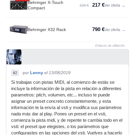
Behringer X-Touch
217 €
320 €
Ver oferta
→
Compact
790 €
Behringer X32 Rack
Ver oferta
→
Enlaces de afiliación
por
Lenny
el 13/08/2019
#2
Si trabajas con pistas MIDI, al comienzo de estás se
incluye la información de la pista en relación a diferentes
parametros: pitch, volumen, etc... incluso te puede
asignar un preset concreto constantemente, y esta
información te la envía al vsti y modifica sus parámetros
nada más dar al play. Pones un preset en el vsti,
comienza la pista midi, y de repente te cambia todo en el
vsti: el preset que elegistes, o los parámetros que
configurastes en las opciones del vsti. Vuelves a hacerlo