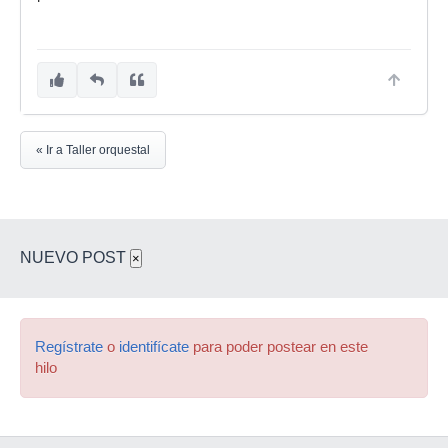
« Ir a Taller orquestal
NUEVO POST
×
Regístrate
o
identifícate
para poder postear en este
hilo