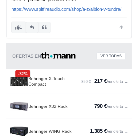
https://www.spitfireaudio.com/shop/a-z/albion-v-tundra/
1
OFERTAS EN
VER TODAS
-32%
Behringer X-Touch
217 €
320 €
Ver oferta
→
Compact
790 €
Behringer X32 Rack
Ver oferta
→
1.385 €
Behringer WING Rack
Ver oferta
→