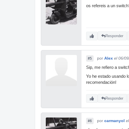
os refereis a un switch
Responder
por
Alex
el 06/0
#5
Sip, me refiero a swit
Yo he estado usando lo
recomendación!
Responder
por
carmanyol
e
#6