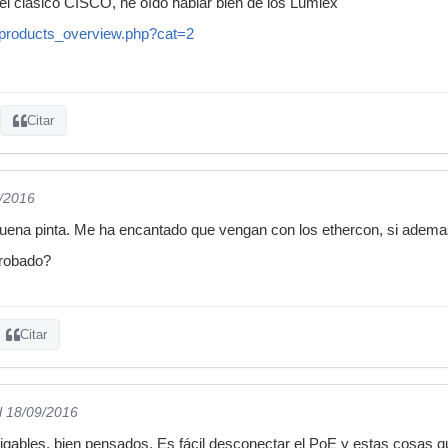
del clásico CISCO, he oído hablar bien de los Lumiex
/products_overview.php?cat=2
Citar
9/2016
uena pinta. Me ha encantado que vengan con los ethercon, si ademas 
probado?
Citar
l 18/09/2016
igables, bien pensados. Es fácil desconectar el PoE y estas cosas q