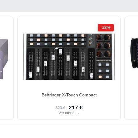
-32%
Behringer X-Touch Compact
217 €
320 €
Ver oferta
→