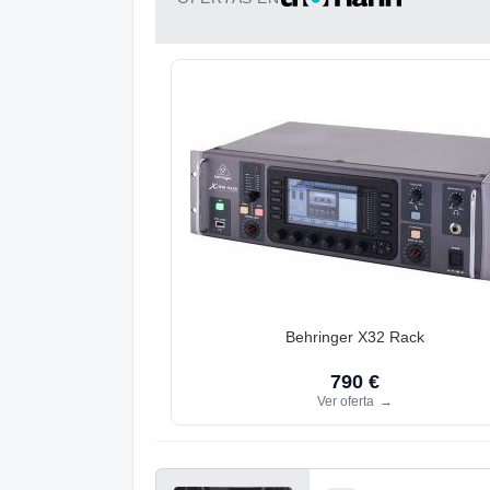
Behringer X32 Rack
790 €
Ver oferta
→