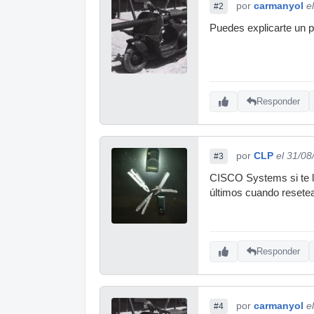
por
carmanyol
e
#2
Puedes explicarte un
Responder
por
CLP
el 31/08
#3
CISCO Systems si te l
últimos cuando resetea
Responder
por
carmanyol
e
#4