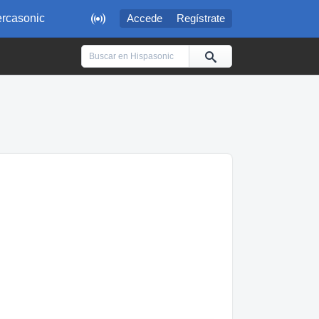

rcasonic
Accede
Regístrate