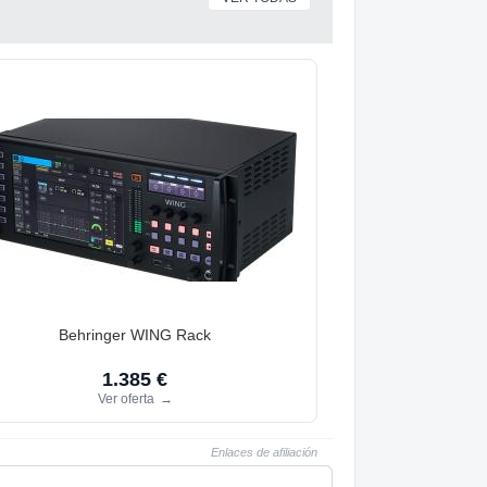
Behringer WING Rack
1.385 €
Ver oferta
→
Enlaces de afiliación