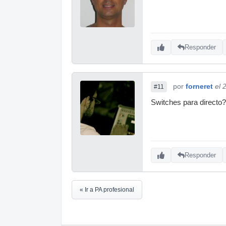
Responder
por
forneret
el 
#11
Switches para directo?
Responder
« Ir a PA profesional