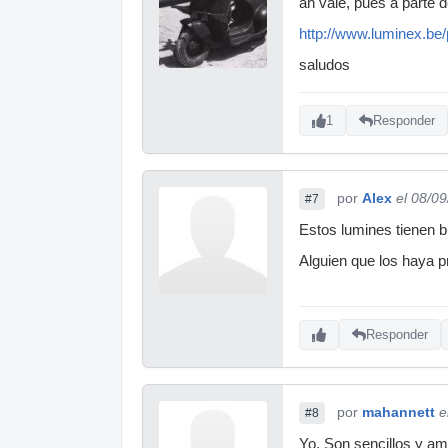
ah vale, pues a parte 
http://www.luminex.be
saludos
1
Responder
por
Alex
el 08/0
#7
Estos lumines tienen b
Alguien que los haya 
Responder
por
mahannett
e
#8
Yo. Son sencillos y am