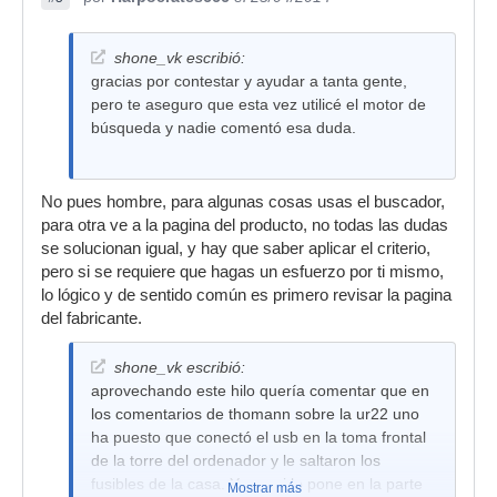
shone_vk escribió:
gracias por contestar y ayudar a tanta gente,
pero te aseguro que esta vez utilicé el motor de
búsqueda y nadie comentó esa duda.
No pues hombre, para algunas cosas usas el buscador,
para otra ve a la pagina del producto, no todas las dudas
se solucionan igual, y hay que saber aplicar el criterio,
pero si se requiere que hagas un esfuerzo por ti mismo,
lo lógico y de sentido común es primero revisar la pagina
del fabricante.
shone_vk escribió:
aprovechando este hilo quería comentar que en
los comentarios de thomann sobre la ur22 uno
ha puesto que conectó el usb en la toma frontal
de la torre del ordenador y le saltaron los
fusibles de la casa. Y que si lo pone en la parte
Mostrar más