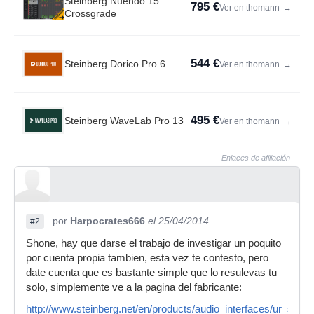
Steinberg Nuendo 15
795 €
Ver en thomann
→
Crossgrade
544 €
Steinberg Dorico Pro 6
Ver en thomann
→
495 €
Steinberg WaveLab Pro 13
Ver en thomann
→
Enlaces de afiliación
por
Harpocrates666
el 25/04/2014
#2
Shone, hay que darse el trabajo de investigar un poquito
por cuenta propia tambien, esta vez te contesto, pero
date cuenta que es bastante simple que lo resulevas tu
solo, simplemente ve a la pagina del fabricante:
http://www.steinberg.net/en/products/audio_interfaces/ur_serie