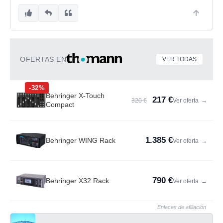
OFERTAS EN
VER TODAS
-32%
Behringer X-Touch
217 €
320 €
Ver oferta
→
Compact
1.385 €
Behringer WING Rack
Ver oferta
→
790 €
Behringer X32 Rack
Ver oferta
→
Enlaces de afiliación