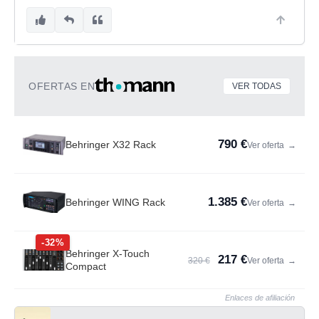
OFERTAS EN
VER TODAS
790 €
Behringer X32 Rack
Ver oferta
→
1.385 €
Behringer WING Rack
Ver oferta
→
-32%
Behringer X-Touch
217 €
320 €
Ver oferta
→
Compact
Enlaces de afiliación