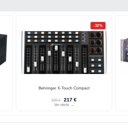
-32%
Behringer X-Touch Compact
217 €
320 €
Ver oferta
→