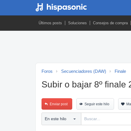
Últimos posts
Soluciones
Consejos de compra
Foros
Secuenciadores (DAW)
Finale
Subir o bajar 8º finale
Enviar post
Seguir este hilo
Ma