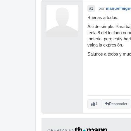
por
manuelmigu
#1
Buenas a todos.
Asi de simple. Para ba
tecla 8 del teclado nu
tonteria, pero estiy h
valga la expresión.
Saludos a todos y muc
1
Responder
OFERTAS EN