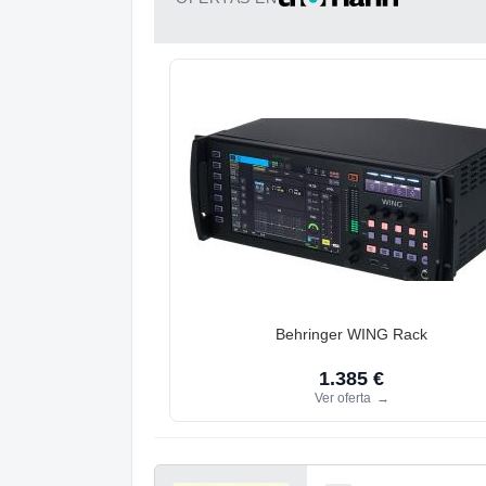
Behringer WING Rack
1.385 €
Ver oferta
→