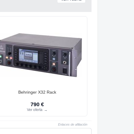
Behringer X32 Rack
790 €
Ver oferta
→
Enlaces de afiliación