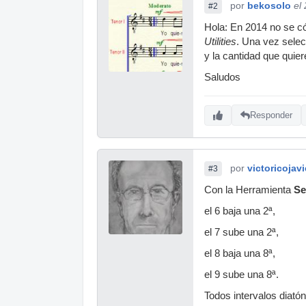
por
bekosolo
el
#2
Hola: En 2014 no se có
Utilities
. Una vez selec
y la cantidad que quier
Saludos
Responder
por
victoricojavi
#3
Con la Herramienta
Se
el 6 baja una 2ª,
el 7 sube una 2ª,
el 8 baja una 8ª,
el 9 sube una 8ª.
Todos intervalos diatón