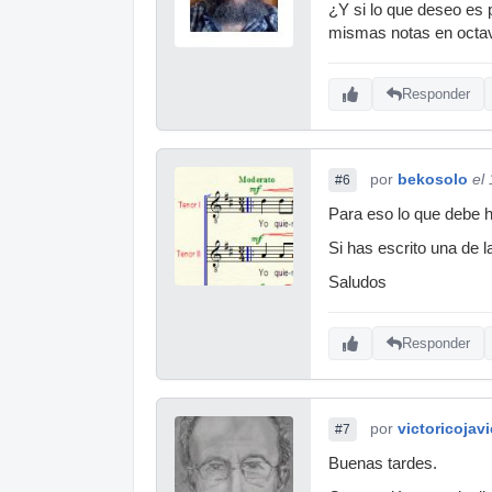
¿Y si lo que deseo es
mismas notas en octava
Responder
por
bekosolo
el
#6
Para eso lo que debe 
Si has escrito una de l
Saludos
Responder
por
victoricojavi
#7
Buenas tardes.