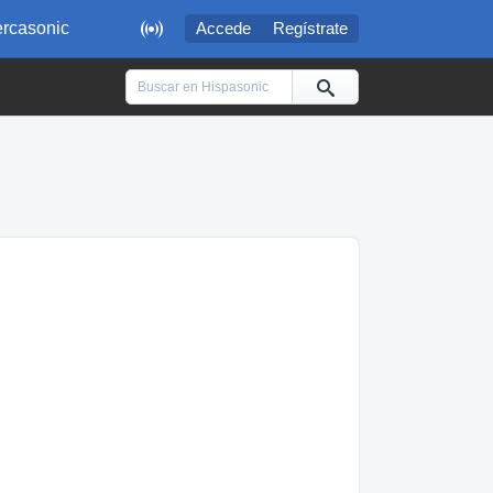

rcasonic
Accede
Regístrate