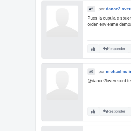
por
dance2lover
#5
Pues la cupula e sbuena
orden envienme demos 
Responder
por
michaelmolin
#6
@dance2loverecord ten
Responder