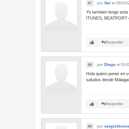
por
Set
el 09/10
#7
Yo tambien tengo est
ITUNES, BEATPORT et
Responder
por
Diego
el 01/
#8
Hola quiero poner en 
saludos desde Málaga!
Responder
por
sergiokhois
#9