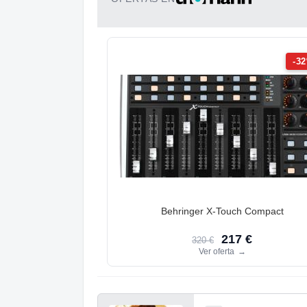
-3
Behringer X-Touch Compact
217 €
320 €
Ver oferta
→