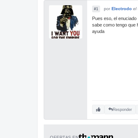
por
Electrodo
el
#1
Pues eso, el enuciado 
sabe como tengo que ha
ayuda
Responder
OFERTAS EN