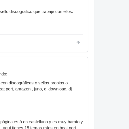
ello discográfico que trabaje con ellos.
ndo:
 con discográficas o sellos propios o
t port, amazon , juno, dj download, dj
 página está en castellano y es muy barato y
s, aquí tienes 18 temas míos en beat port