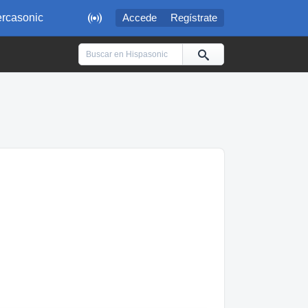

rcasonic
Accede
Regístrate