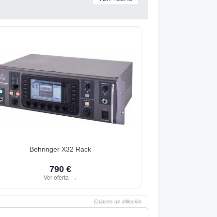
Behringer X32 Rack
790 €
Ver oferta
→
Enlaces de afiliación