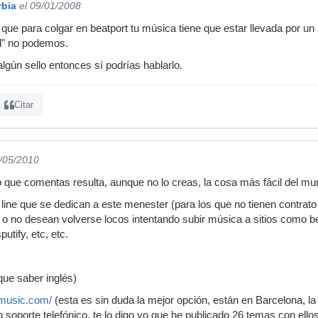
rbia
el 09/01/2008
ue para colgar en beatport tu música tiene que estar llevada por un s
d" no podemos.
algún sello entonces sí podrías hablarlo.
Citar
9/05/2010
o que comentas resulta, aunque no lo creas, la cosa más fácil del mu
 line que se dedican a este menester (para los que no tienen contrato
 no desean volverse locos intentando subir música a sitios como bea
putify, etc, etc.
e saber inglés)
amusic.com/
(esta es sin duda la mejor opción, están en Barcelona, la
 soporte telefónico, te lo digo yo que he publicado 26 temas con ello