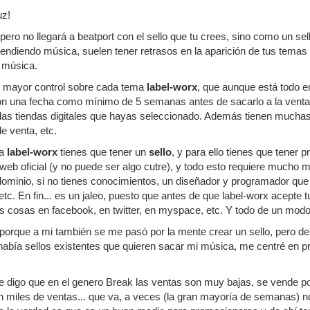
uz!
pero no llegará a beatport con el sello que tu crees, sino como un s
vendiendo música, suelen tener retrasos en la aparición de tus temas 
u música.
 mayor control sobre cada tema
label-worx
, que aunque está todo e
 una fecha como mínimo de 5 semanas antes de sacarlo a la venta, i
en las tiendas digitales que hayas seleccionado. Además tienen mucha
de venta, etc.
ra
label-worx
tienes que tener un
sello
, y para ello tienes que tener
na web oficial (y no puede ser algo cutre), y todo esto requiere much
dominio, si no tienes conocimientos, un diseñador y programador que 
tc. En fin... es un jaleo, puesto que antes de que label-worx acepte 
es cosas en facebook, en twitter, en myspace, etc. Y todo de un modo
porque a mi también se me pasó por la mente crear un sello, pero d
 había sellos existentes que quieren sacar mi música, me centré en p
te digo que en el genero Break las ventas son muy bajas, se vende 
 miles de ventas... que va, a veces (la gran mayoría de semanas) n