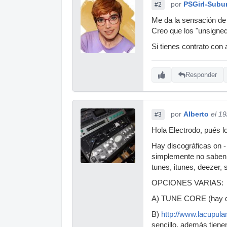
por
PSGirl-Subu
#2
Me da la sensación de q
Creo que los "unsigne
Si tienes contrato con 
Responder
por
Alberto
el 1
#3
Hola Electrodo, pués l
Hay discográficas on -
simplemente no saben o
tunes, itunes, deezer, s
OPCIONES VARIAS:
A) TUNE CORE (hay qu
B)
http://www.lacupul
sencillo, además tienen