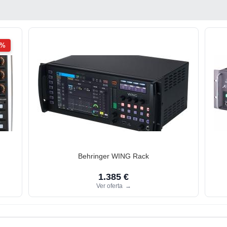
2%
Behringer WING Rack
1.385 €
Ver oferta
→