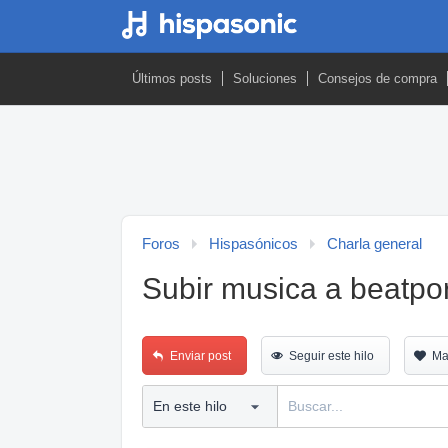
Últimos posts
Soluciones
Consejos de compra
Foros
Hispasónicos
Charla general
Subir musica a beatpor
Enviar post
Seguir este hilo
Ma