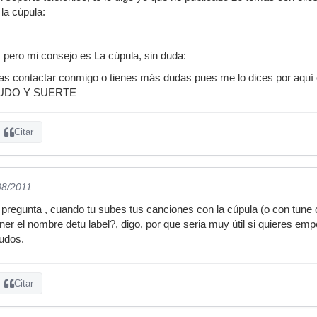
la cúpula:
pero mi consejo es La cúpula, sin duda:
itas contactar conmigo o tienes más dudas pues me lo dices por aquí
ALUDO Y SUERTE
Citar
08/2011
 pregunta , cuando tu subes tus canciones con la cúpula (o con tune c
er el nombre detu label?, digo, por que seria muy útil si quieres emp
ludos.
Citar