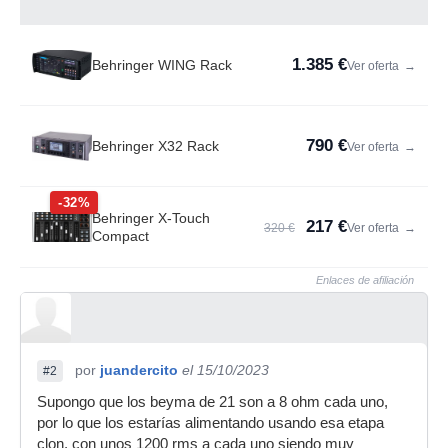
1.385 €
Behringer WING Rack
Ver oferta
→
790 €
Behringer X32 Rack
Ver oferta
→
-32%
Behringer X-Touch
217 €
320 €
Ver oferta
→
Compact
Enlaces de afiliación
por
juandercito
el 15/10/2023
#2
Supongo que los beyma de 21 son a 8 ohm cada uno,
por lo que los estarías alimentando usando esa etapa
clon, con unos 1200 rms a cada uno siendo muy