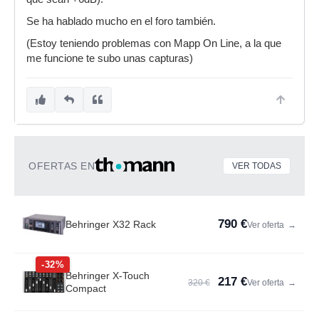
Se ha hablado mucho en el foro también.
(Estoy teniendo problemas con Mapp On Line, a la que
me funcione te subo unas capturas)
OFERTAS EN
VER TODAS
790 €
Behringer X32 Rack
Ver oferta
→
-32%
Behringer X-Touch
217 €
320 €
Ver oferta
→
Compact