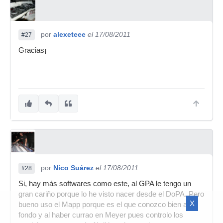
por
alexeteee
el 17/08/2011
#27
Gracias¡
por
Nico Suárez
el 17/08/2011
#28
Si, hay más softwares como este, al GPA le tengo un
gran cariño porque lo he visto nacer desde el DoPA. Pero
X
bueno uso el Mapp porque es el que conozco bien a
fondo y al haber currao en Meyer pues controlo los