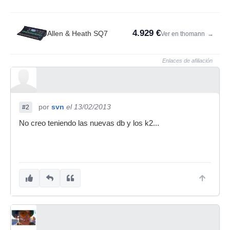
4.929 €
Allen & Heath SQ7
Ver en thomann
→
Enlaces de afiliación
por
svn
el 13/02/2013
#2
No creo teniendo las nuevas db y los k2...