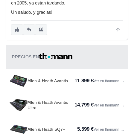
en 2005, ya estan tardando.
Un saludo, y gracias!
PRECIOS EN
11.899 €
Allen & Heath Avantis
Ver en thomann
→
Allen & Heath Avantis
14.799 €
Ver en thomann
→
Ultra
5.599 €
Allen & Heath SQ7+
Ver en thomann
→