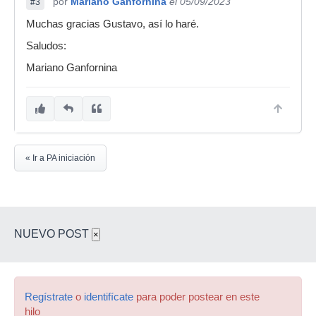
por
Mariano Ganfornina
el 05/09/2023
#3
Muchas gracias Gustavo, así lo haré.
Saludos:
Mariano Ganfornina
« Ir a PA iniciación
NUEVO POST
×
Regístrate
o
identifícate
para poder postear en este
hilo