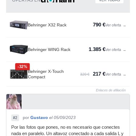
OFERTAS EN
VER TODAS
790 €
Behringer X32 Rack
Ver oferta
→
1.385 €
Behringer WING Rack
Ver oferta
→
-32%
Behringer X-Touch
217 €
320 €
Ver oferta
→
Compact
Enlaces de afiliación
por
Gustavo
el 05/09/2023
#2
Por las fotos que pones, no es necesario que conectes
nada en paralelo. Un altavoz conectado a cada salida L y