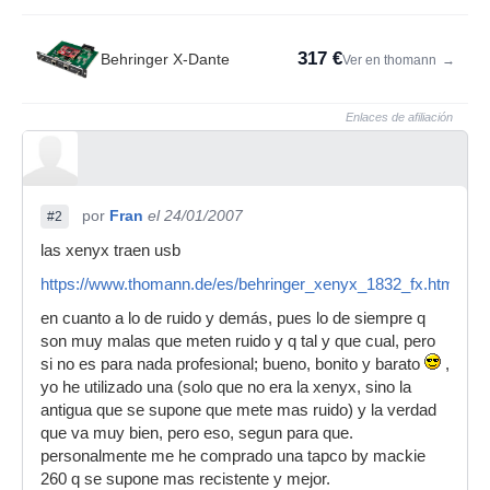
317 €
Behringer X-Dante
Ver en thomann
→
Enlaces de afiliación
por
Fran
el 24/01/2007
#2
las xenyx traen usb
https://www.thomann.de/es/behringer_xenyx_1832_fx.htm
en cuanto a lo de ruido y demás, pues lo de siempre q
son muy malas que meten ruido y q tal y que cual, pero
si no es para nada profesional; bueno, bonito y barato
,
yo he utilizado una (solo que no era la xenyx, sino la
antigua que se supone que mete mas ruido) y la verdad
que va muy bien, pero eso, segun para que.
personalmente me he comprado una tapco by mackie
260 q se supone mas recistente y mejor.