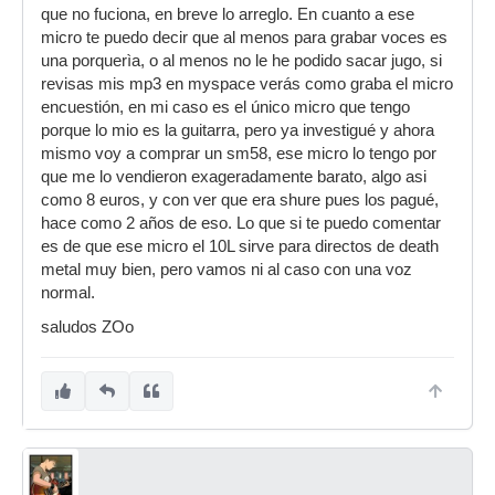
y sin uso...
que no fuciona, en breve lo arreglo. En cuanto a ese
Por cierto, el link que has puesto no enlaza bien.
micro te puedo decir que al menos para grabar voces es
¿ Podrías corregirlo ? Me interesaría leer qué
una porquerìa, o al menos no le he podido sacar jugo, si
pone!
revisas mis mp3 en myspace verás como graba el micro
encuestión, en mi caso es el único micro que tengo
porque lo mio es la guitarra, pero ya investigué y ahora
mismo voy a comprar un sm58, ese micro lo tengo por
que me lo vendieron exageradamente barato, algo asi
como 8 euros, y con ver que era shure pues los pagué,
hace como 2 años de eso. Lo que si te puedo comentar
es de que ese micro el 10L sirve para directos de death
metal muy bien, pero vamos ni al caso con una voz
normal.
saludos ZOo