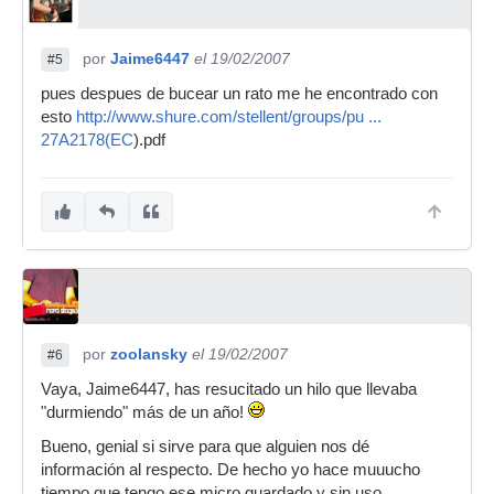
por
Jaime6447
el 19/02/2007
#5
pues despues de bucear un rato me he encontrado con
esto
http://www.shure.com/stellent/groups/pu ...
27A2178(EC
).pdf
por
zoolansky
el 19/02/2007
#6
Vaya, Jaime6447, has resucitado un hilo que llevaba
"durmiendo" más de un año!
Bueno, genial si sirve para que alguien nos dé
información al respecto. De hecho yo hace muuucho
tiempo que tengo ese micro guardado y sin uso...