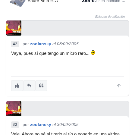
298 €
Shure Beta 91A
Ver en thomann
→
Enlaces de afiliación
por
zoolansky
el 08/09/2005
#2
Vaya, pues sí que tengo un micro raro...
por
zoolansky
el 30/09/2005
#3
Vale. Ahora no sé si tirarlo al río o ponerlo en una vitrina.