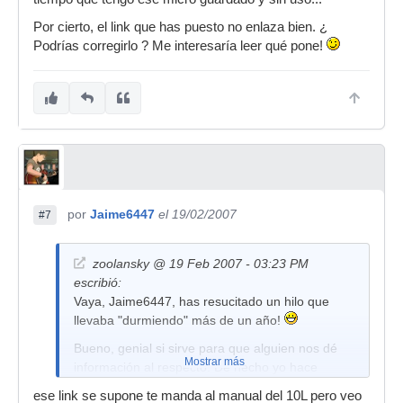
Por cierto, el link que has puesto no enlaza bien. ¿
Podrías corregirlo ? Me interesaría leer qué pone!
por
Jaime6447
el 19/02/2007
#7
zoolansky @ 19 Feb 2007 - 03:23 PM
escribió:
Vaya, Jaime6447, has resucitado un hilo que
llevaba "durmiendo" más de un año!
Bueno, genial si sirve para que alguien nos dé
Mostrar más
información al respecto. De hecho yo hace
muuucho tiempo que tengo ese micro guardado
ese link se supone te manda al manual del 10L pero veo