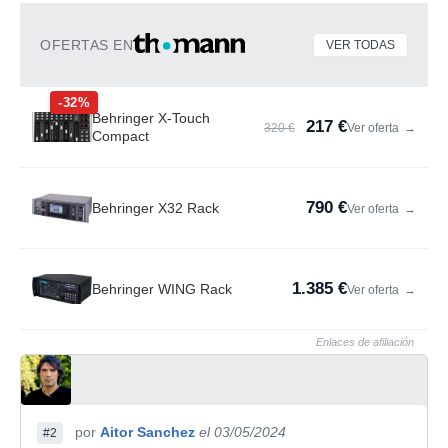
OFERTAS EN
VER TODAS
-32%
Behringer X-Touch
217 €
320 €
Ver oferta
→
Compact
790 €
Behringer X32 Rack
Ver oferta
→
1.385 €
Behringer WING Rack
Ver oferta
→
Enlaces de afiliación
por
Aitor Sanchez
el 03/05/2024
#2