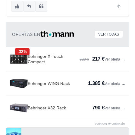
OFERTAS EN
VER TODAS
-32%
Behringer X-Touch
217 €
320 €
Ver oferta
→
Compact
1.385 €
Behringer WING Rack
Ver oferta
→
790 €
Behringer X32 Rack
Ver oferta
→
Enlaces de afiliación