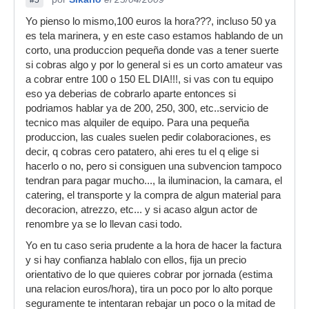
#5
Yo pienso lo mismo,100 euros la hora???, incluso 50 ya
es tela marinera, y en este caso estamos hablando de un
corto, una produccion pequeña donde vas a tener suerte
si cobras algo y por lo general si es un corto amateur vas
a cobrar entre 100 o 150 EL DIA!!!, si vas con tu equipo
eso ya deberias de cobrarlo aparte entonces si
podriamos hablar ya de 200, 250, 300, etc..servicio de
tecnico mas alquiler de equipo. Para una pequeña
produccion, las cuales suelen pedir colaboraciones, es
decir, q cobras cero patatero, ahi eres tu el q elige si
hacerlo o no, pero si consiguen una subvencion tampoco
tendran para pagar mucho..., la iluminacion, la camara, el
catering, el transporte y la compra de algun material para
decoracion, atrezzo, etc... y si acaso algun actor de
renombre ya se lo llevan casi todo.
Yo en tu caso seria prudente a la hora de hacer la factura
y si hay confianza hablalo con ellos, fija un precio
orientativo de lo que quieres cobrar por jornada (estima
una relacion euros/hora), tira un poco por lo alto porque
seguramente te intentaran rebajar un poco o la mitad de