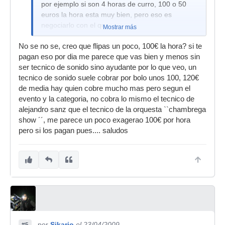
por ejemplo si son 4 horas de curro, 100 o 50
euros la hora esta muy bien, pero eso es
negociarlo con el que pague.
Mostrar más
No se no se, creo que flipas un poco, 100€ la hora? si te
pagan eso por dia me parece que vas bien y menos sin
ser tecnico de sonido sino ayudante por lo que veo, un
tecnico de sonido suele cobrar por bolo unos 100, 120€
de media hay quien cobre mucho mas pero segun el
evento y la categoria, no cobra lo mismo el tecnico de
alejandro sanz que el tecnico de la orquesta ``chambrega
show ´´, me parece un poco exagerao 100€ por hora
pero si los pagan pues.... saludos
por
Sikario
el 23/04/2009