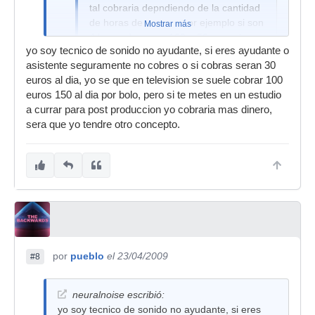
tal cobraria depndiendo de la cantidad
de horas de trabajo, por ejemplo si son
Mostrar más
4 horas de curro, 100 o 50 euros la
yo soy tecnico de sonido no ayudante, si eres ayudante o
hora esta muy bien, pero eso es
asistente seguramente no cobres o si cobras seran 30
negociarlo con el que pague.
euros al dia, yo se que en television se suele cobrar 100
euros 150 al dia por bolo, pero si te metes en un estudio
a currar para post produccion yo cobraria mas dinero,
No se no se, creo que flipas un poco, 100€ la
sera que yo tendre otro concepto.
hora? si te pagan eso por dia me parece que vas
bien y menos sin ser tecnico de sonido sino
ayudante por lo que veo,
por
pueblo
el 23/04/2009
#8
neuralnoise escribió:
yo soy tecnico de sonido no ayudante, si eres