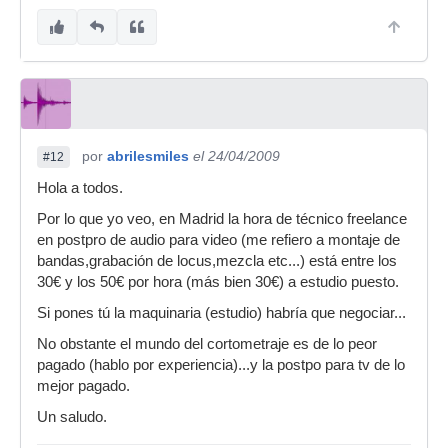
bien, pero eso es negociarlo
con el que pague.
No se no se, creo que flipas un poco,
100€ la hora? si te pagan eso por dia
me parece que vas bien y menos sin
por
abrilesmiles
el 24/04/2009
#12
ser tecnico de sonido sino ayudante
por lo que veo,
Hola a todos.
Por lo que yo veo, en Madrid la hora de técnico freelance
en postpro de audio para video (me refiero a montaje de
yo soy tecnico de sonido no ayudante, si eres
bandas,grabación de locus,mezcla etc...) está entre los
ayudante o asistente seguramente no cobres o
30€ y los 50€ por hora (más bien 30€) a estudio puesto.
si cobras seran 30 euros al dia, yo se que en
Si pones tú la maquinaria (estudio) habría que negociar...
television se suele cobrar 100 euros 150 al dia
por bolo, pero si te metes en un estudio a currar
No obstante el mundo del cortometraje es de lo peor
para post produccion yo cobraria mas dinero,
pagado (hablo por experiencia)...y la postpo para tv de lo
sera que yo tendre otro concepto.
mejor pagado.
Un saludo.