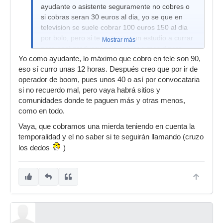
ayudante o asistente seguramente no cobres o
si cobras seran 30 euros al dia, yo se que en
television se suele cobrar 100 euros 150 al dia
por bolo, pero si te metes en un estudio a currar
Mostrar más
para post produccion yo cobraria mas dinero,
Yo como ayudante, lo máximo que cobro en tele son 90,
sera que yo tendre otro concepto.
eso sí curro unas 12 horas. Después creo que por ir de
operador de boom, pues unos 40 o así por convocataria
si no recuerdo mal, pero vaya habrá sitios y
comunidades donde te paguen más y otras menos,
como en todo.
Vaya, que cobramos una mierda teniendo en cuenta la
temporalidad y el no saber si te seguirán llamando (cruzo
los dedos
)