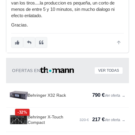
van los tiros....la produccion es pequeña, un corto de
menos de entre 5 y 10 minutos, sin mucho dialogo ni
efecto enlatado.
Gracias.
OFERTAS EN
VER TODAS
790 €
Behringer X32 Rack
Ver oferta
→
-32%
Behringer X-Touch
217 €
320 €
Ver oferta
→
Compact