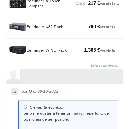
Behringer X-Touch
217 €
320 €
Ver oferta
→
Compact
790 €
Behringer X32 Rack
Ver oferta
→
1.385 €
Behringer WING Rack
Ver oferta
→
Enlaces de afiliación
por
Q
el 08/10/2022
#2
Clemente escribió:
pero me gustaría tener un mayor repertorio de
opiniones de ser posible.