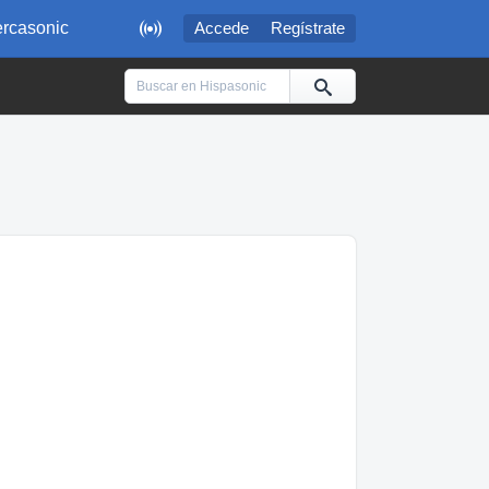

rcasonic
Accede
Regístrate