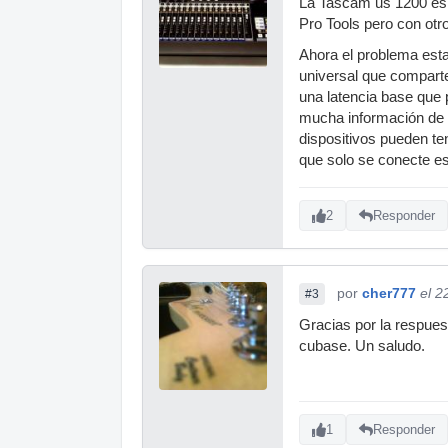
La Tascam us 1200 es s
Pro Tools pero con otr
Ahora el problema esta
universal que compart
una latencia base que 
mucha información de di
dispositivos pueden te
que solo se conecte e
2
Responder
por
cher777
el 2
#3
Gracias por la respues
cubase. Un saludo.
1
Responder