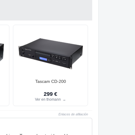
Tascam CD-200
299 €
Ver en thomann
→
Enlaces de afiliación