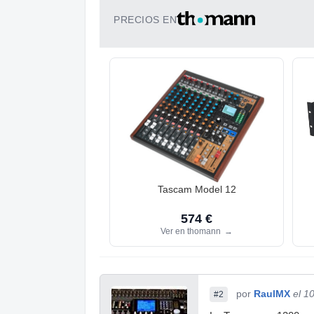
PRECIOS EN
Tascam Model 12
574 €
Ver en thomann
→
por
RaulMX
el 1
#2