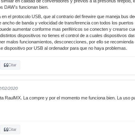
imilar en calidad de convertidores y previos a la presonus firepod,
os DAW's funcionan bien.
 en el protocolo USB, que al contrario del firewire que maneja bus de
e ancho de banda y velocidad de transferencia con todos los puerto
puede aumentar conforme mas periféricos se conecten y crearse cuello
stintos dispositivos no tienes el control de a cuales dispositivos dar
ner malos funcionamientos, desconecciones, por ello se recomienda 
se dispositivo por USB al ordenador para que no haya problemas.
Citar
2/02/2020
ta RaulMX. La compre y por el momento me funciona bien. La uso par
Citar