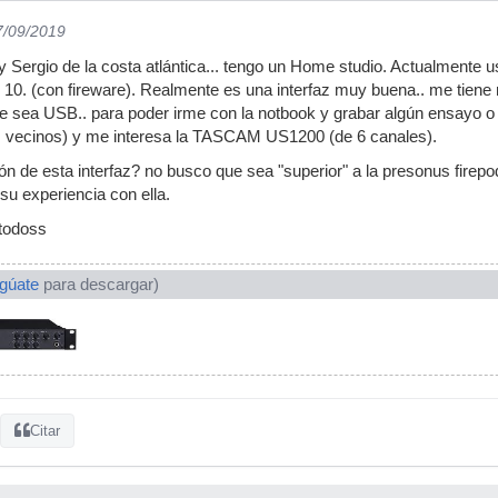
7/09/2019
 Sergio de la costa atlántica... tengo un Home studio. Actualmente 
s 10. (con fireware). Realmente es una interfaz muy buena.. me tie
que sea USB.. para poder irme con la notbook y grabar algún ensayo o
los vecinos) y me interesa la TASCAM US1200 (de 6 canales).
ón de esta interfaz? no busco que sea "superior" a la presonus firepo
u experiencia con ella.
 todoss
ogúate
para descargar)
Citar