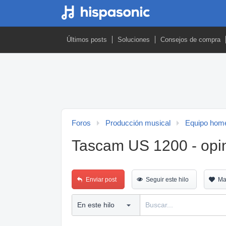
Últimos posts
Soluciones
Consejos de compra
Foros
Producción musical
Equipo home
Tascam US 1200 - opi
Enviar post
Seguir este hilo
Ma