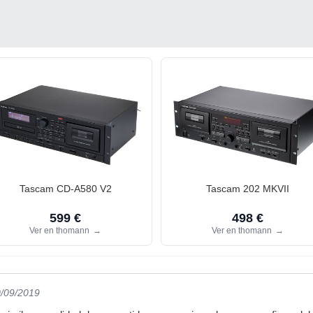
Tascam CD-A580 V2
Tascam 202 MKVII
599 €
498 €
Ver en thomann
→
Ver en thomann
→
0/09/2019