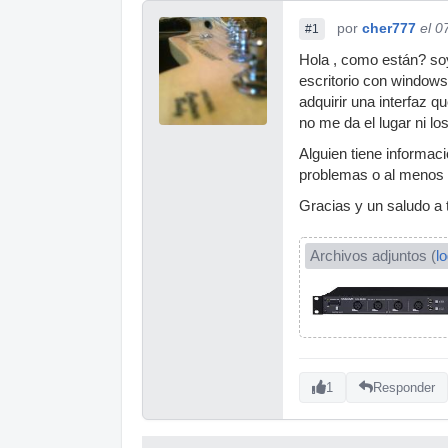
por
cher777
el 0
#1
Hola , como están? soy
escritorio con window
adquirir una interfaz 
no me da el lugar ni 
Alguien tiene informaci
problemas o al menos s
Gracias y un saludo a
Archivos adjuntos (
l
1
Responder