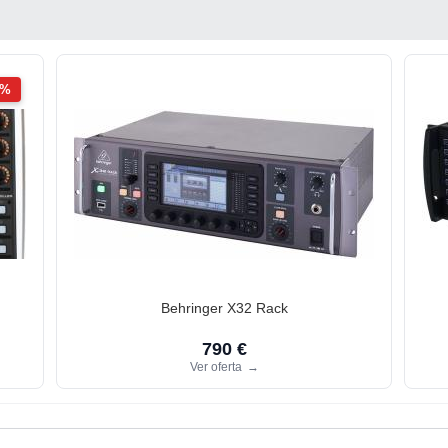
2%
Behringer X32 Rack
790 €
Ver oferta
→