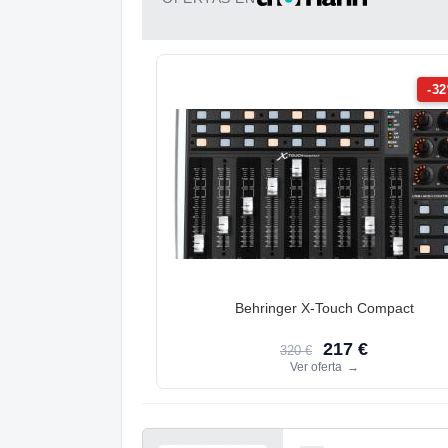
-3
Behringer X-Touch Compact
217 €
320 €
Ver oferta
→