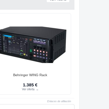
Behringer WING Rack
1.385 €
Ver oferta
→
Enlaces de afiliación