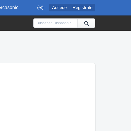

rcasonic
Accede
Regístrate