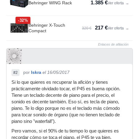
1.385 €
Behringer WING Rack
Ver oferta
→
-32%
Behringer X-Touch
217 €
320 €
Ver oferta
→
Compact
Enlaces de afiliación
por
Iskra
el 16/05/2017
#2
Si lo que quieres es recuperar la afición y tienes
prácticamente olvidado tocar, el P45 es buena opción.
Tiene un teclado decente de piano para el precio, el
sonido es decente también. Eso sí, es tecla de piano,
piano. Te lo digo porque no es el teclado más cómodo
para tocar sonido de órgano (que no tienen teclado de
piano sino "waterfall").
Pero vamos, si el 90% de tu tiempo lo que quieres es
recordar cómo se toca el piano, el P45 te va bien.