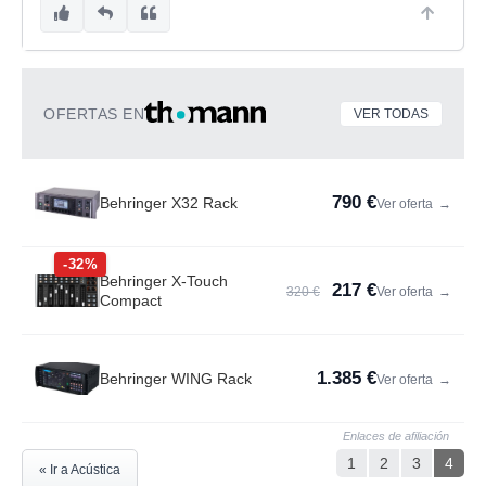
OFERTAS EN
VER TODAS
790 €
Behringer X32 Rack
Ver oferta
→
-32%
Behringer X-Touch
217 €
320 €
Ver oferta
→
Compact
1.385 €
Behringer WING Rack
Ver oferta
→
Enlaces de afiliación
1
2
3
4
« Ir a Acústica