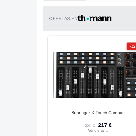
OFERTAS EN
-3
Behringer X-Touch Compact
217 €
320 €
Ver oferta
→