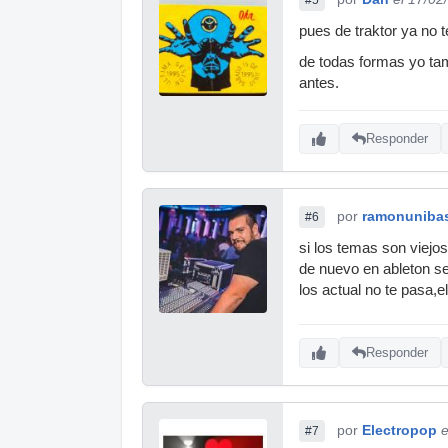
pues de traktor ya no t
de todas formas yo ta
antes.
Responder
por
ramonuniba
#6
si los temas son viejo
de nuevo en ableton se
los actual no te pasa,
Responder
por
Electropop
e
#7