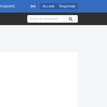

rcasonic
Accede
Regístrate