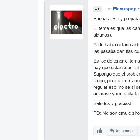
por
Electropop
e
#1
Buenas, estoy prepara
El tema es que las can
algunos).
Ya lo había notado ant
las pasaba canutas cu
Es jodido tener el tem
hay que estar super al
Supongo que el proble
tengo, porque con la m
regular eso, no se si s
aclarase y me quitaría
Saludos y gracias!!!
PD: No son emule shop, 
Responder