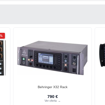
2%
Behringer X32 Rack
790 €
Ver oferta
→