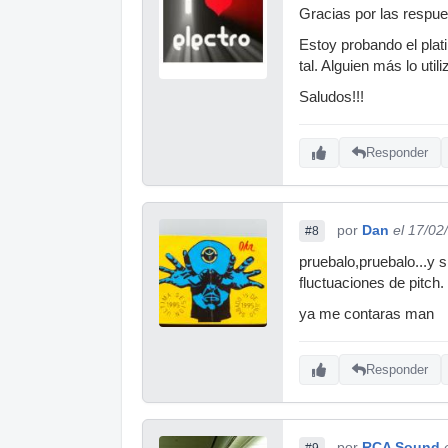
Gracias por las respue
Estoy probando el plat
tal. Alguien más lo uti
Saludos!!!
Responder
por
Dan
el 17/02
#8
pruebalo,pruebalo...y 
fluctuaciones de pitch.
ya me contaras man
Responder
por
RCA Sound
#9