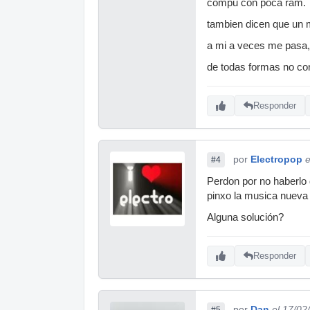
compu con poca ram.
tambien dicen que un ma
a mi a veces me pasa, 
de todas formas no co
Responder
por
Electropop
e
#4
Perdon por no haberlo 
pinxo la musica nueva
Alguna solución?
Responder
por
Dan
el 17/02
#5