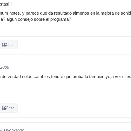
stas!!!
inum notes, y parece que da resultado almenos en la mejora de soni
liza? algun consejo sobre el programa?
Citar
/2009
si de verdad notas cambios tendre que probarlo tambien yo,a ver si es
Citar
el 18/02/2009