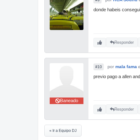
donde habeis consegu
Responder
por
mala fama
#10
previo pago a allen an
Baneado
Responder
« Ir a Equipo DJ