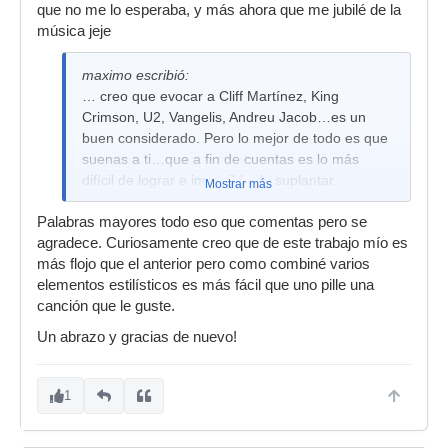
que no me lo esperaba, y más ahora que me jubilé de la
música jeje
maximo escribió:
… creo que evocar a Cliff Martínez, King
Crimson, U2, Vangelis, Andreu Jacob…es un
buen considerado. Pero lo mejor de todo es que
suenas a ti…que a fin de cuentas es lo más
difícil de lograr e imposible de suplantar.
Mostrar más
Palabras mayores todo eso que comentas pero se
agradece. Curiosamente creo que de este trabajo mío es
más flojo que el anterior pero como combiné varios
elementos estilísticos es más fácil que uno pille una
canción que le guste.
Un abrazo y gracias de nuevo!
1