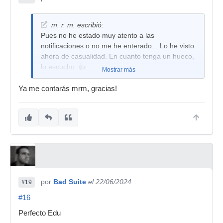
al bajo en ciertos momentos.
Muy buen disco. Ahora a por los anteriores!.
m. r. m. escribió:
Pues no he estado muy atento a las
notificaciones o no me he enterado... Lo he visto
ahora de casualidad. En cuanto tenga un hueco,
lo escucho. 👍
Mostrar más
Ya me contarás mrm, gracias!
por
Bad Suite
el 22/06/2024
#19
#16
Perfecto Edu