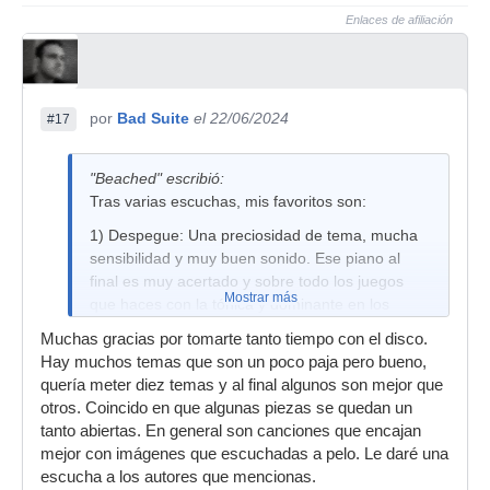
Enlaces de afiliación
por
Bad Suite
el 22/06/2024
#17
"Beached" escribió:
Tras varias escuchas, mis favoritos son:
1) Despegue: Una preciosidad de tema, mucha
sensibilidad y muy buen sonido. Ese piano al
final es muy acertado y sobre todo los juegos
Mostrar más
que haces con la tónica y dominante en los
bajos. Chulísimo!
Muchas gracias por tomarte tanto tiempo con el disco.
2) El Último Viaje: Al igual que el anterior con
Hay muchos temas que son un poco paja pero bueno,
partes muy etéreas pero un desarrollo en los
quería meter diez temas y al final algunos son mejor que
pads y el bajo que te mantienen enganchado, es
otros. Coincido en que algunas piezas se quedan un
una tensión calma que va transportando al
tanto abiertas. En general son canciones que encajan
oyente. Me hubiese gustado más desarrollo en
mejor con imágenes que escuchadas a pelo. Le daré una
la parte final.
escucha a los autores que mencionas.