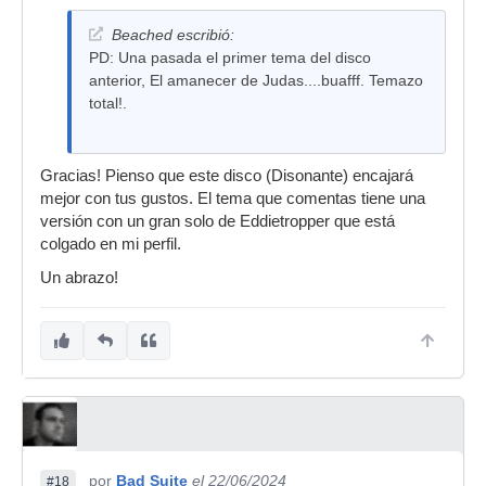
3) Ve hacia la luz: Un tema triste-alegre,
Beached escribió:
jejejejeje. El piano hace un trabajo genial con
PD: Una pasada el primer tema del disco
esos intervalos menores y mayores. Un tema
anterior, El amanecer de Judas....buafff. Temazo
sutil y elegante.
total!.
4) Intrinseco: Lo mejor la estructura del tema y
esas partes en las que el piano y la guitarra
interactúan justo antes de la batería.
Gracias! Pienso que este disco (Disonante) encajará
mejor con tus gustos. El tema que comentas tiene una
5) Nuevo México. Sobre todo la parte final, con
versión con un gran solo de Eddietropper que está
la melodía de la guitarra y las voces.
colgado en mi perfil.
Como decía en mi anterior post, un estilo muy
Un abrazo!
personal con toques que me recuerda a veces a
This Mortal Coil, Patrick O´hearn y otros
grandes. En lo compositivo manejas muy bien
los tiempos y los desarrollos, a veces parece que
quedan algunas ideas por cerrar, pero creo que
parte de la magia está ahí.
En cuanto a sonido, con las líneas de bajo tan
chulas que tiene, echo en falta un poco más de
graves, quizás un sub bass, leve, pero apoyando
por
Bad Suite
el 22/06/2024
#18