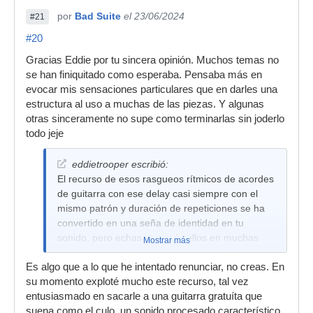
por
Bad Suite
el 23/06/2024
#21
#20
Gracias Eddie por tu sincera opinión. Muchos temas no
se han finiquitado como esperaba. Pensaba más en
evocar mis sensaciones particulares que en darles una
estructura al uso a muchas de las piezas. Y algunas
otras sinceramente no supe como terminarlas sin joderlo
todo jeje
eddietrooper escribió:
El recurso de esos rasgueos rítmicos de acordes
de guitarra con ese delay casi siempre con el
mismo patrón y duración de repeticiones se ha
convertido en una seña de identidad en tu
sonido, pero echas mano de ellos en muchas
Mostrar más
ocasiones, y acaba siendo algo previsible. Yo
Es algo que a lo que he intentado renunciar, no creas. En
buscaría algo más de variedad si vas a seguir
su momento exploté mucho este recurso, tal vez
usándolos. Pero para este disco están genial y
entusiasmado en sacarle a una guitarra gratuíta que
como digo son parte de tu estilo.
suena como el culo, un sonido procesado característico