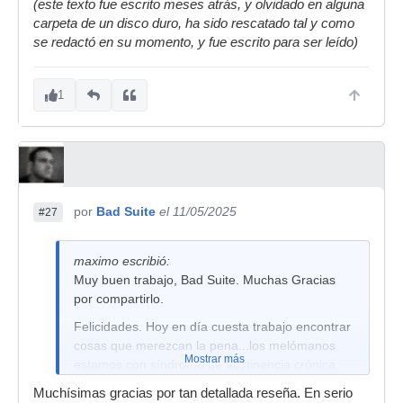
(este texto fue escrito meses atrás, y olvidado en alguna
carpeta de un disco duro, ha sido rescatado tal y como
se redactó en su momento, y fue escrito para ser leído)
1
por
Bad Suite
el 11/05/2025
#27
maximo escribió:
Muy buen trabajo, Bad Suite. Muchas Gracias
por compartirlo.
Felicidades. Hoy en día cuesta trabajo encontrar
cosas que merezcan la pena...los melómanos
Mostrar más
estamos con síndrome de abstinencia crónica.
Muchísimas gracias por tan detallada reseña. En serio