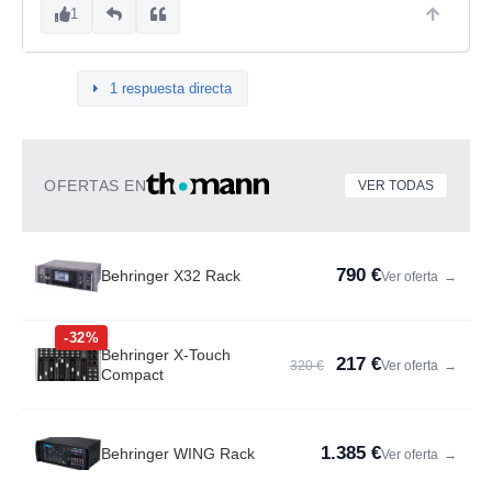
1
1 respuesta directa
OFERTAS EN
VER TODAS
790 €
Behringer X32 Rack
Ver oferta
→
-32%
Behringer X-Touch
217 €
320 €
Ver oferta
→
Compact
1.385 €
Behringer WING Rack
Ver oferta
→