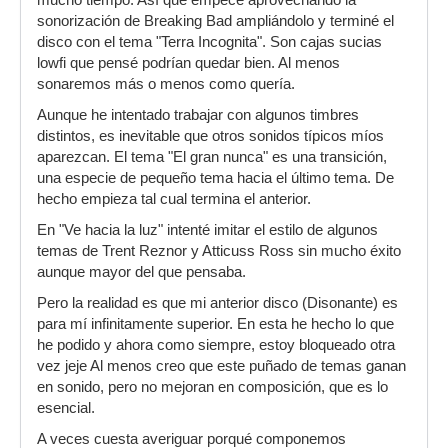
mucho tiempo. Así que empecé aprovechando la
sonorización de Breaking Bad ampliándolo y terminé el
disco con el tema "Terra Incognita". Son cajas sucias
lowfi que pensé podrían quedar bien. Al menos
sonaremos más o menos como quería.
Aunque he intentado trabajar con algunos timbres
distintos, es inevitable que otros sonidos típicos míos
aparezcan. El tema "El gran nunca" es una transición,
una especie de pequeño tema hacia el último tema. De
hecho empieza tal cual termina el anterior.
En "Ve hacia la luz" intenté imitar el estilo de algunos
temas de Trent Reznor y Atticuss Ross sin mucho éxito
aunque mayor del que pensaba.
Pero la realidad es que mi anterior disco (Disonante) es
para mí infinitamente superior. En esta he hecho lo que
he podido y ahora como siempre, estoy bloqueado otra
vez jeje Al menos creo que este puñado de temas ganan
en sonido, pero no mejoran en composición, que es lo
esencial.
A veces cuesta averiguar porqué componemos