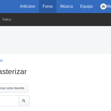
Artículos
Foros
Música
Equipo
Me
Índice
ón
sterizar
rcar como favorito