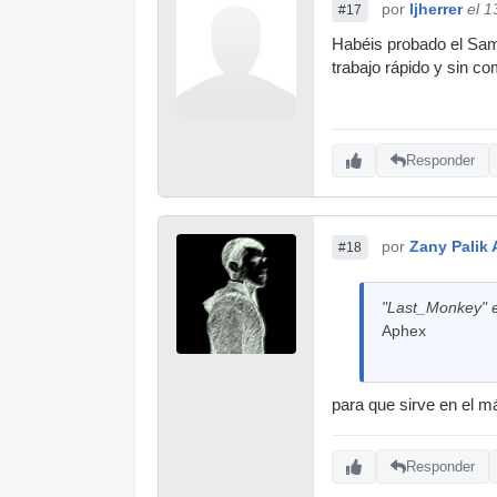
por
ljherrer
el 1
#17
Habéis probado el Samp
trabajo rápido y sin co
Responder
por
Zany Palik A
#18
"Last_Monkey" e
Aphex
para que sirve en el m
Responder