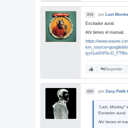
por
Last Monke
#19
Excitador aural.
Ahí tienes el manual.
https://www.waves.com
km_source=google&k
iyyI1ur6XPIu-D_FTf
Responder
por
Zany Palik A
#20
"Last_Monkey" e
Excitador aural.
Ahí tienes el ma