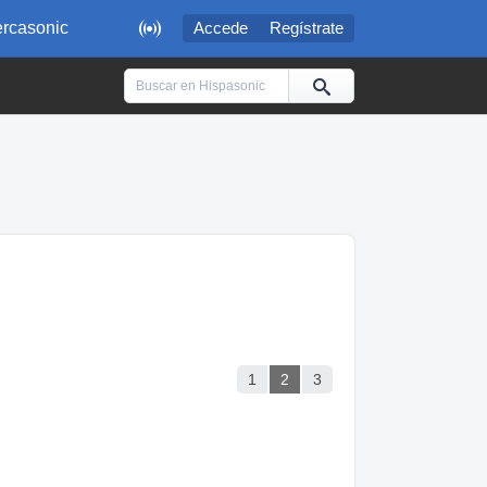

rcasonic
Accede
Regístrate
1
2
3