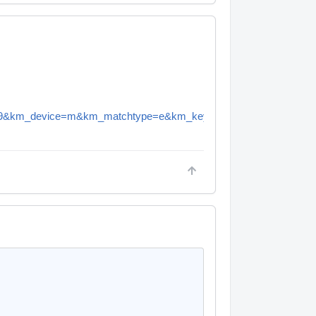
&km_device=m&km_matchtype=e&km_keyword=aphex%20aural%20