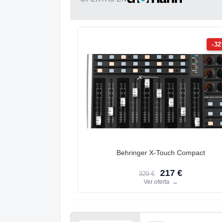
-3
Behringer X-Touch Compact
217 €
320 €
Ver oferta
→