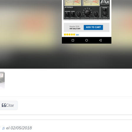
Citar
♕ ♫
el 02/05/2018