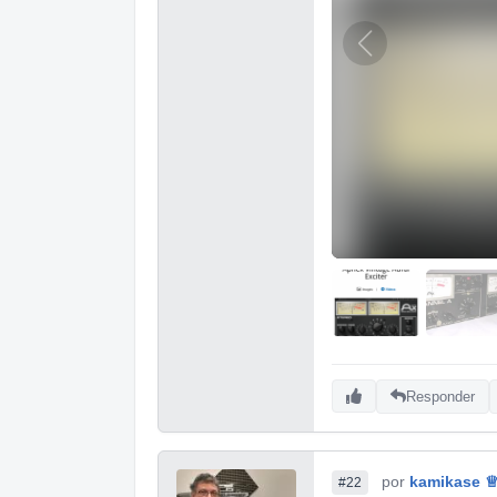
Responder
por
kamikase 
#22