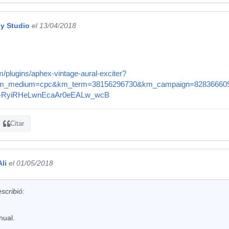
y Studio
el 13/04/2018
/plugins/aphex-vintage-aural-exciter?
m_medium=cpc&km_term=38156296730&km_campaign=828366609
6o-RyiRHeLwnEcaAr0eEALw_wcB
Citar
li
el 01/05/2018
scribió:
nual.