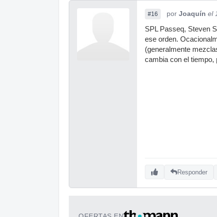
por
Joaquín
el
#16
SPL Passeq, Steven Sl
ese orden. Ocacionalm
(generalmente mezclas 
cambia con el tiempo, 
Responder
OFERTAS EN