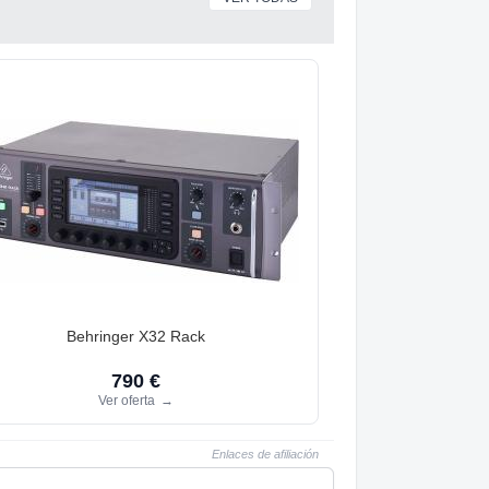
Behringer X32 Rack
790 €
Ver oferta
→
Enlaces de afiliación