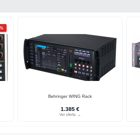
2%
Behringer WING Rack
1.385 €
Ver oferta
→