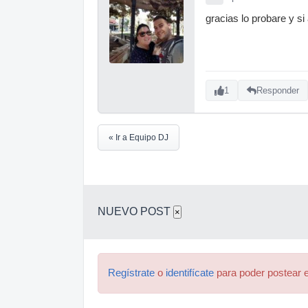
gracias lo probare y s
1
Responder
« Ir a Equipo DJ
NUEVO POST
×
Regístrate
o
identifícate
para poder postear e