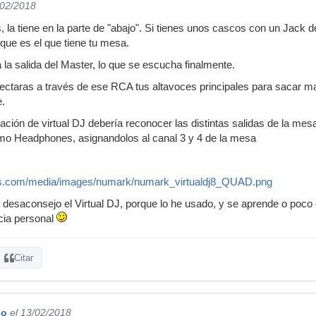
/02/2018
 la tiene en la parte de "abajo". Si tienes unos cascos con un Jack d
que es el que tiene tu mesa.
 la salida del Master, lo que se escucha finalmente.
ectaras a través de ese RCA tus altavoces principales para sacar may
e.
ación de virtual DJ debería reconocer las distintas salidas de la mesa
o Headphones, asignandolos al canal 3 y 4 de la mesa
nds.com/media/images/numark/numark_virtualdj8_QUAD.png
 desaconsejo el Virtual DJ, porque lo he usado, y se aprende o poco o
cia personal
Citar
so
el 13/02/2018