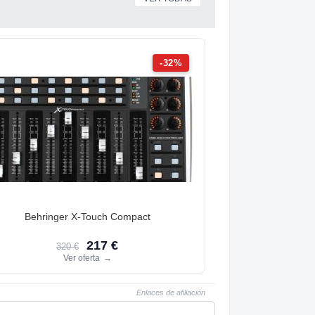
-32%
Behringer X-Touch Compact
217 €
320 €
Ver oferta
→
Enlaces de afiliación