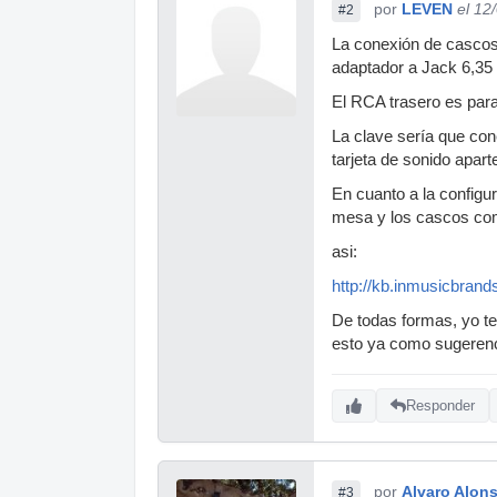
por
LEVEN
el 12
#2
La conexión de cascos,
adaptador a Jack 6,35 
El RCA trasero es para
La clave sería que con
tarjeta de sonido apart
En cuanto a la configur
mesa y los cascos com
asi:
http://kb.inmusicbra
De todas formas, yo te
esto ya como sugeren
Responder
por
Alvaro Alon
#3