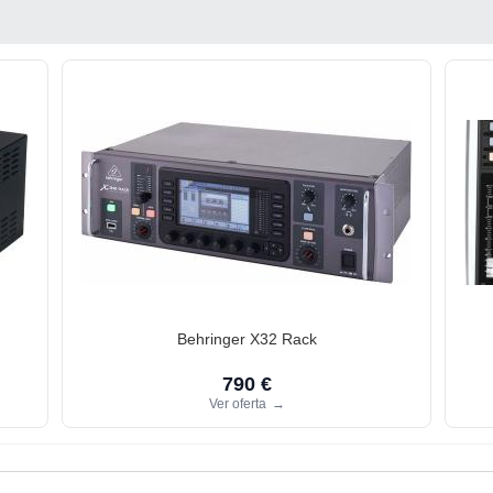
Behringer X32 Rack
790 €
Ver oferta
→