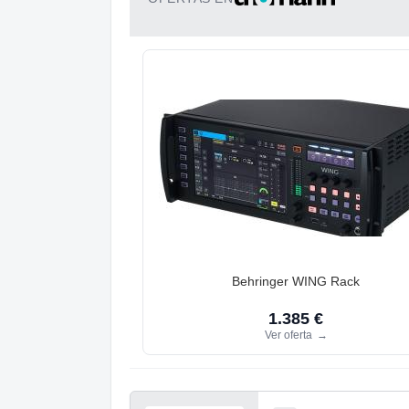
Behringer WING Rack
1.385 €
Ver oferta
→