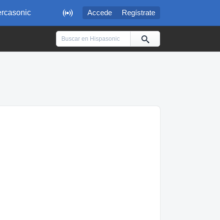

rcasonic
Accede
Regístrate