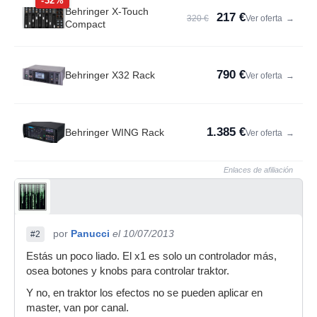
-32%
Behringer X-Touch
217 €
320 €
Ver oferta
→
Compact
790 €
Behringer X32 Rack
Ver oferta
→
1.385 €
Behringer WING Rack
Ver oferta
→
Enlaces de afiliación
por
Panucci
el 10/07/2013
#2
Estás un poco liado. El x1 es solo un controlador más,
osea botones y knobs para controlar traktor.
Y no, en traktor los efectos no se pueden aplicar en
master, van por canal.