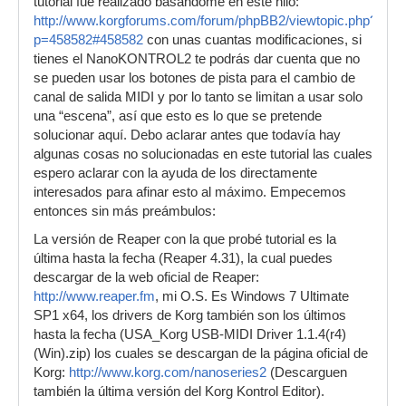
tutorial fué realizado basándome en este hilo:
http://www.korgforums.com/forum/phpBB2/viewtopic.php?
p=458582#458582
con unas cuantas modificaciones, si
tienes el NanoKONTROL2 te podrás dar cuenta que no
se pueden usar los botones de pista para el cambio de
canal de salida MIDI y por lo tanto se limitan a usar solo
una “escena”, así que esto es lo que se pretende
solucionar aquí. Debo aclarar antes que todavía hay
algunas cosas no solucionadas en este tutorial las cuales
espero aclarar con la ayuda de los directamente
interesados para afinar esto al máximo. Empecemos
entonces sin más preámbulos:
La versión de Reaper con la que probé tutorial es la
última hasta la fecha (Reaper 4.31), la cual puedes
descargar de la web oficial de Reaper:
http://www.reaper.fm
, mi O.S. Es Windows 7 Ultimate
SP1 x64, los drivers de Korg también son los últimos
hasta la fecha (USA_Korg USB-MIDI Driver 1.1.4(r4)
(Win).zip) los cuales se descargan de la página oficial de
Korg:
http://www.korg.com/nanoseries2
(Descarguen
también la última versión del Korg Kontrol Editor).