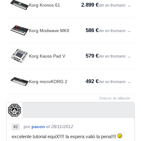
2.899 €
Korg Kronos 61
Ver en thomann
→
586 €
Korg Modwave MKII
Ver en thomann
→
579 €
Korg Kaoss Pad V
Ver en thomann
→
492 €
Korg microKORG 2
Ver en thomann
→
Enlaces de afiliación
por
pacon
el 28/11/2012
#2
excelente tutorial equiX!!!! la espera valió la pena!!!!