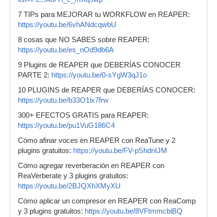
7 TIPs para MEJORAR tu WORKFLOW en REAPER:
https://youtu.be/6vhANdcqwbU
8 cosas que NO SABES sobre REAPER:
https://youtu.be/es_nOd9db6A
9 Plugins de REAPER que DEBERÍAS CONOCER
PARTE 2:
https://youtu.be/0-sYgW3qJ1o
10 PLUGINS de REAPER que DEBERÍAS CONOCER:
https://youtu.be/b33O1ix7frw
300+ EFECTOS GRATIS para REAPER:
https://youtu.be/pu1VuG186C4
Cómo afinar voces en REAPER con ReaTune y 2
plugins gratuitos:
https://youtu.be/FV-pShdnIJM
Cómo agregar reverberación en REAPER con
ReaVerberate y 3 plugins gratuitos:
https://youtu.be/2BJQXhXMyXU
Cómo aplicar un compresor en REAPER con ReaComp
y 3 plugins gratuitos:
https://youtu.be/8VFtmmcbiBQ