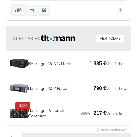
3
OFERTAS EN
VER TODAS
1.385 €
Behringer WING Rack
Ver oferta
→
790 €
Behringer X32 Rack
Ver oferta
→
-32%
Behringer X-Touch
217 €
320 €
Ver oferta
→
Compact
Enlaces de afiliación