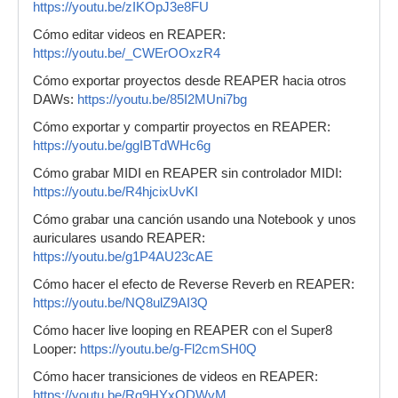
https://youtu.be/zIKOpJ3e8FU
Cómo editar videos en REAPER:
https://youtu.be/_CWErOOxzR4
Cómo exportar proyectos desde REAPER hacia otros
DAWs:
https://youtu.be/85I2MUni7bg
Cómo exportar y compartir proyectos en REAPER:
https://youtu.be/ggIBTdWHc6g
Cómo grabar MIDI en REAPER sin controlador MIDI:
https://youtu.be/R4hjcixUvKI
Cómo grabar una canción usando una Notebook y unos
auriculares usando REAPER:
https://youtu.be/g1P4AU23cAE
Cómo hacer el efecto de Reverse Reverb en REAPER:
https://youtu.be/NQ8ulZ9AI3Q
Cómo hacer live looping en REAPER con el Super8
Looper:
https://youtu.be/g-Fl2cmSH0Q
Cómo hacer transiciones de videos en REAPER:
https://youtu.be/Rg9HYxQDWvM