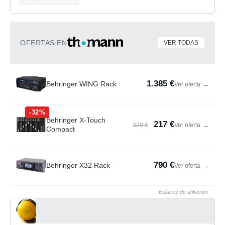
OFERTAS EN
VER TODAS
1.385 €
Behringer WING Rack
Ver oferta
→
-32%
Behringer X-Touch
217 €
320 €
Ver oferta
→
Compact
790 €
Behringer X32 Rack
Ver oferta
→
Enlaces de afiliación