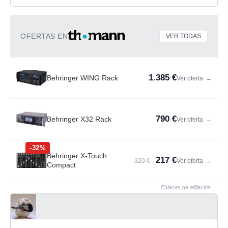
OFERTAS EN
VER TODAS
1.385 €
Behringer WING Rack
Ver oferta
→
790 €
Behringer X32 Rack
Ver oferta
→
-32%
Behringer X-Touch
217 €
320 €
Ver oferta
→
Compact
Enlaces de afiliación