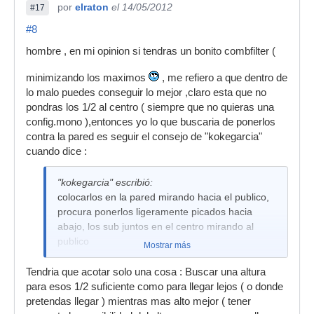
por
elraton
el 14/05/2012
#17
#8
hombre , en mi opinion si tendras un bonito combfilter (
minimizando los maximos
, me refiero a que dentro de
lo malo puedes conseguir lo mejor ,claro esta que no
pondras los 1/2 al centro ( siempre que no quieras una
config.mono ),entonces yo lo que buscaria de ponerlos
contra la pared es seguir el consejo de "kokegarcia"
cuando dice :
"kokegarcia" escribió:
colocarlos en la pared mirando hacia el publico,
procura ponerlos ligeramente picados hacia
abajo, los sub juntos en el centro mirando al
publico
Mostrar más
Tendria que acotar solo una cosa : Buscar una altura
para esos 1/2 suficiente como para llegar lejos ( o donde
pretendas llegar ) mientras mas alto mejor ( tener