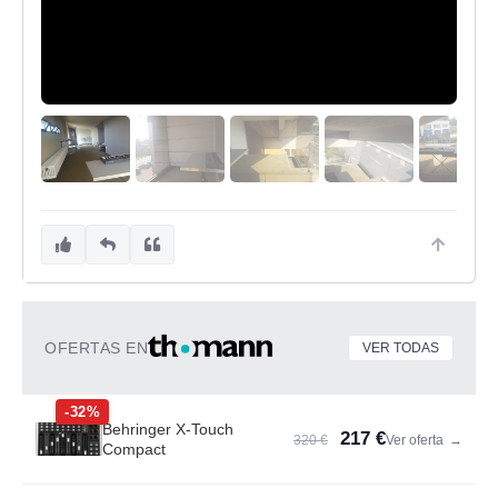
OFERTAS EN
VER TODAS
-32%
Behringer X-Touch
217 €
320 €
Ver oferta
→
Compact