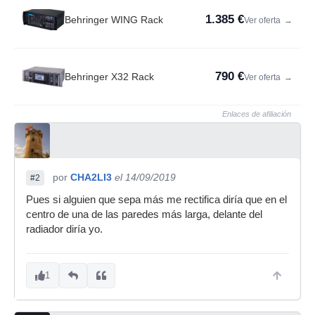
1.385 €
Behringer WING Rack
Ver oferta
→
790 €
Behringer X32 Rack
Ver oferta
→
Enlaces de afiliación
por
CHA2LI3
el 14/09/2019
#2
Pues si alguien que sepa más me rectifica diría que en el
centro de una de las paredes más larga, delante del
radiador diría yo.
1