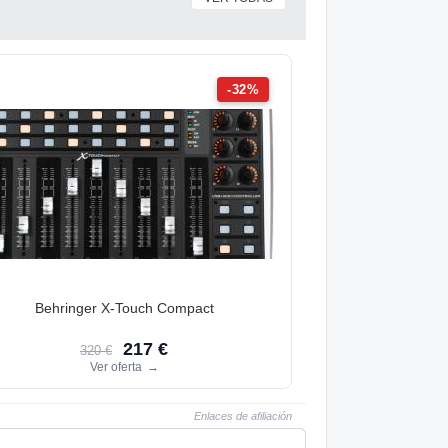
-32%
Behringer X-Touch Compact
217 €
320 €
Ver oferta
→
Enlaces de afiliación