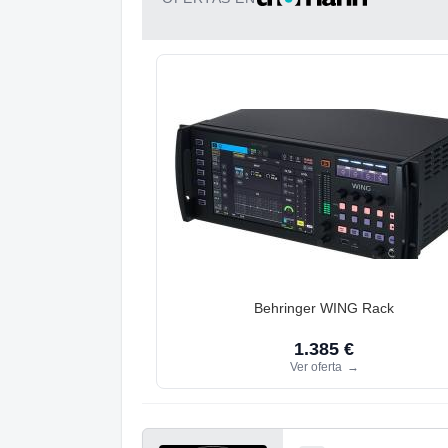
Behringer WING Rack
1.385 €
Ver oferta
→