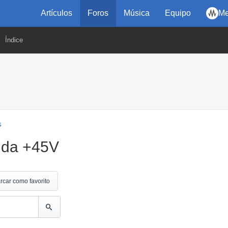
Artículos
Foros
Música
Equipo
Me
Índice
s
 da +45V
rcar como favorito