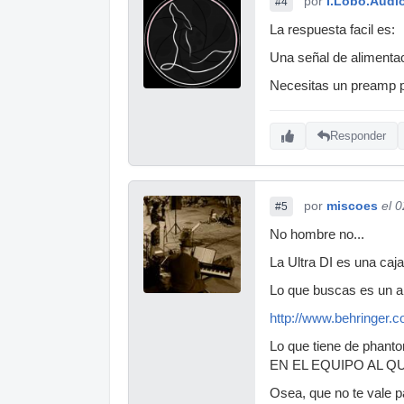
por
I.Lobo.Audi
#4
La respuesta facil es:
Una señal de alimentac
Necesitas un preamp pa
Responder
por
miscoes
el 
#5
No hombre no...
La Ultra DI es una caj
Lo que buscas es un a
http://www.behringer
Lo que tiene de phanto
EN EL EQUIPO AL QU
Osea, que no te vale p