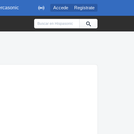

rcasonic
Accede
Regístrate