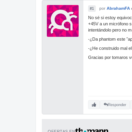
por
AbrahamFA
#1
No sé si estoy equivo
+45V a un micrófono s
intentándolo pero no m
-¿Da phantom este "ap
-¿He construido mal el
Gracias por tomaros v
Responder
OFERTAS EN