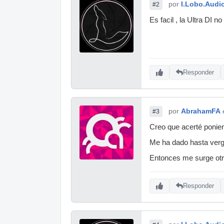
por
I.Lobo.Audi
#2
Es facil , la Ultra DI 
Responder
por
AbrahamFA
#3
Creo que acerté ponien
Me ha dado hasta verg
Entonces me surge otr
Responder