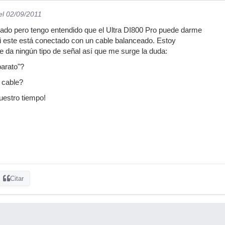
el 02/09/2011
cado pero tengo entendido que el Ultra DI800 Pro puede darme
i este está conectado con un cable balanceado. Estoy
e da ningún tipo de señal así que me surge la duda:
arato"?
 cable?
uestro tiempo!
Citar