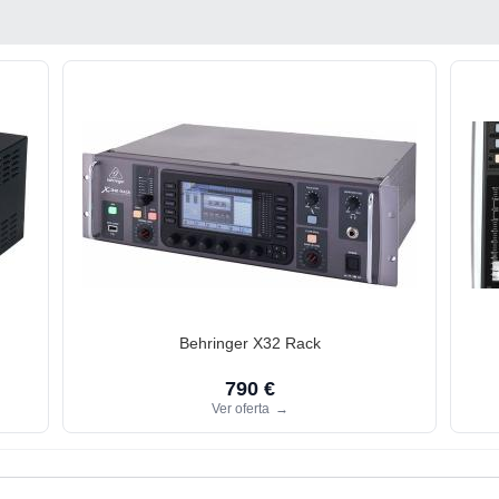
Behringer X32 Rack
790 €
Ver oferta
→