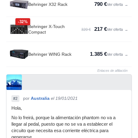
790 €
Behringer X32 Rack
Ver oferta
→
-32%
Behringer X-Touch
217 €
320 €
Ver oferta
→
Compact
1.385 €
Behringer WING Rack
Ver oferta
→
Enlaces de afiliación
por
Australia
el 19/01/2021
#2
Hola,
No lo freirá, porque la alimentación phantom no va a
llegar al pedal, puesto que no se va a establecer el
circuito que necesita esa corriente eléctrica para
generarse.