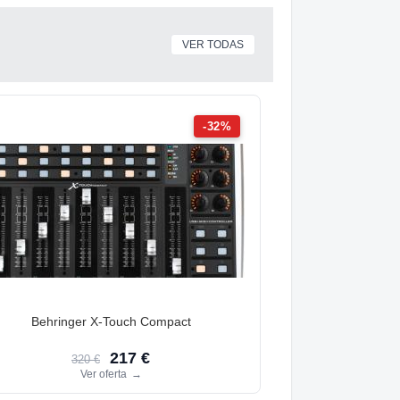
VER TODAS
-32%
Behringer X-Touch Compact
217 €
320 €
Ver oferta
→