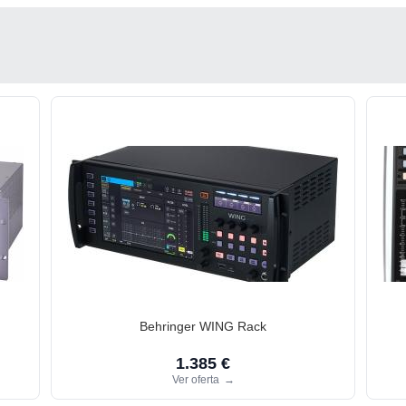
Behringer WING Rack
1.385 €
Ver oferta
→