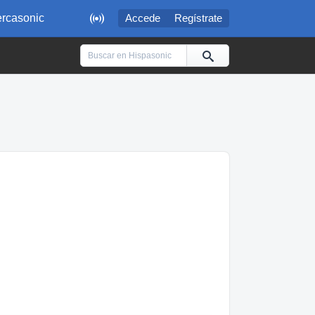

rcasonic
Accede
Regístrate