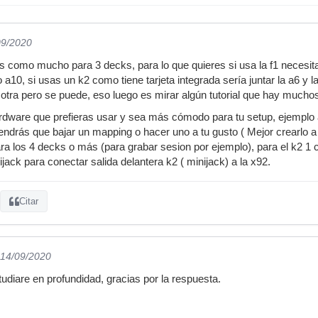
09/2020
s como mucho para 3 decks, para lo que quieres si usa la f1 necesita
a10, si usas un k2 como tiene tarjeta integrada sería juntar la a6 
tra pero se puede, eso luego es mirar algún tutorial que hay mucho
dware que prefieras usar y sea más cómodo para tu setup, ejemplo a1
2 tendrás que bajar un mapping o hacer uno a tu gusto ( Mejor crearlo
ara los 4 decks o más (para grabar sesion por ejemplo), para el k2 1 
ijack para conectar salida delantera k2 ( minijack) a la x92.
Citar
 14/09/2020
tudiare en profundidad, gracias por la respuesta.