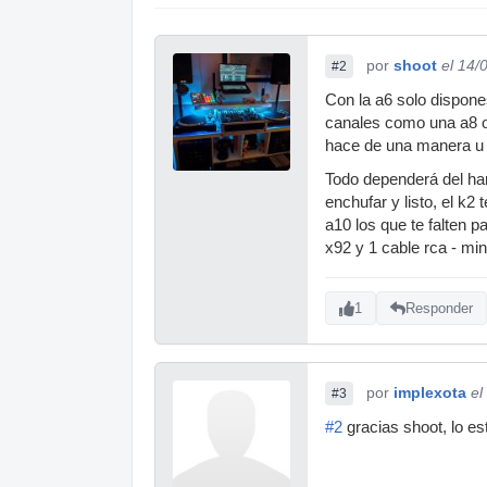
por
shoot
el 14/
#2
Con la a6 solo dispone
canales como una a8 o 
hace de una manera u o
Todo dependerá del har
enchufar y listo, el k
a10 los que te falten p
x92 y 1 cable rca - min
1
Responder
por
implexota
el
#3
#2
gracias shoot, lo es