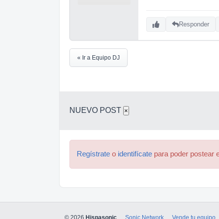
Responder
« Ir a Equipo DJ
NUEVO POST
×
Regístrate
o
identifícate
para poder postear e
© 2026
Hispasonic
Sonic Network
Vende tu equipo