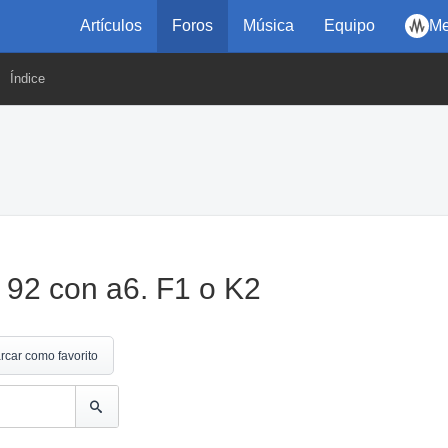
Artículos
Foros
Música
Equipo
Me
Índice
e 92 con a6. F1 o K2
rcar como favorito