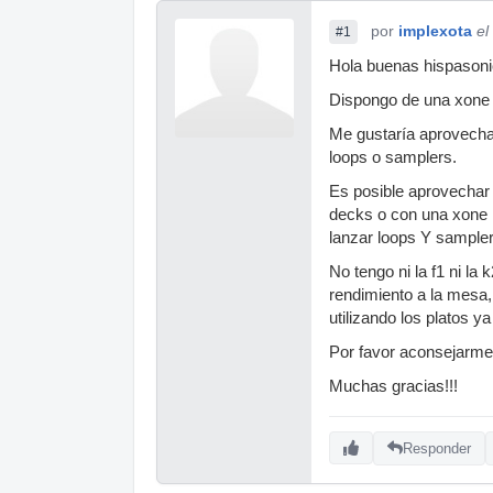
por
implexota
el
#1
Hola buenas hispasonic
Dispongo de una xone 9
Me gustaría aprovecha
loops o samplers.
Es posible aprovechar 
decks o con una xone k
lanzar loops Y sample
No tengo ni la f1 ni l
rendimiento a la mesa, 
utilizando los platos y
Por favor aconsejarme 
Muchas gracias!!!
Responder