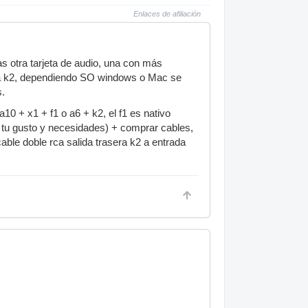
Enlaces de afiliación
s otra tarjeta de audio, una con más
y la k2, dependiendo SO windows o Mac se
s.
0 + x1 + f1 o a6 + k2, el f1 es nativo
 a tu gusto y necesidades) + comprar cables,
cable doble rca salida trasera k2 a entrada