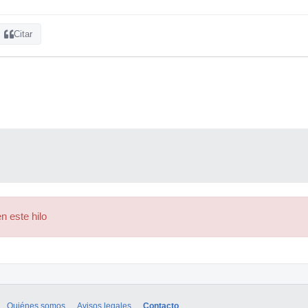
Citar
n este hilo
Quiénes somos
Avisos legales
Contacto