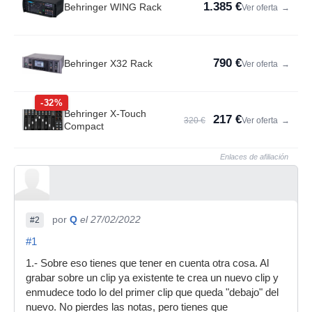
1.385 €
Behringer WING Rack
Ver oferta
→
790 €
Behringer X32 Rack
Ver oferta
→
-32%
Behringer X-Touch
217 €
320 €
Ver oferta
→
Compact
Enlaces de afiliación
por
Q
el 27/02/2022
#2
#1
1.- Sobre eso tienes que tener en cuenta otra cosa. Al
grabar sobre un clip ya existente te crea un nuevo clip y
enmudece todo lo del primer clip que queda "debajo" del
nuevo. No pierdes las notas, pero tienes que