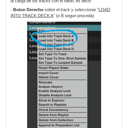
la carga de los tracks con el raton, es decir:
-
Boton Derecho
sobre el track y seleccionar "
LOAD
INTO TRACK DECK A
" (o B segun proceda)