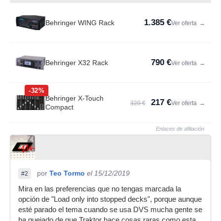
1.385 €
Behringer WING Rack
Ver oferta
→
790 €
Behringer X32 Rack
Ver oferta
→
-32%
Behringer X-Touch
217 €
320 €
Ver oferta
→
Compact
Enlaces de afiliación
por
Teo Tormo
el 15/12/2019
#2
Mira en las preferencias que no tengas marcada la
opción de "Load only into stopped decks", porque aunque
esté parado el tema cuando se usa DVS mucha gente se
ha quejado de que Traktor hace cosas raras como esta