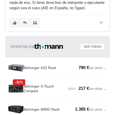
nada de eso. Sí tiene derechos de intérprete o ejecutante
según sea el caso (AIE en España, no Sgae).
OFERTAS EN
VER TODAS
790 €
Behringer X32 Rack
Ver oferta
→
-32%
Behringer X-Touch
217 €
320 €
Ver oferta
→
Compact
1.385 €
Behringer WING Rack
Ver oferta
→