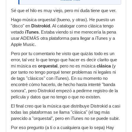
Sé que el hilo es muy viejo, pero mi duda tiene que ver.
Hago música orquestal (bueno, y otras). He puesto un
"disco" en
Distrokid
. Al catalogar como clásica tengo
vetado
iTunes
. Estaba viendo si me merecería la pena
usar ADEMÁS otra plataforma para llegar a iTunes y a
Apple Music.
Pero por tu comentario he visto que quizás todo es un
error, tal vez lo que tengo que hacer es decir clarito que
mi música es
orquestal
, pero no es música
clásica
(y
por tanto no tengo porqué tener problemas ni legales ni
de tags "clásicos" con iTunes). En su momento no
encontré cómo hacerlo, de hecho hasta intenté "banda
sonora", pero Distrokid empezó a pedirme registro de la
película y datos que no tengo o que no existen.
El final creo que la música que distribuye Distrokid a casi
todas las plataformas se llama "clásica" (el tag más
parecido a "orquestal", pero en iTunes no se puede subir.
Por eso pregunto (a ti o a cualquiera que lo sepa) Hay